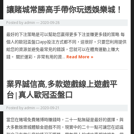
讓賭城常勝高手帶你玩透娛樂城！
Posted by
admin
—
2020-09-28
最好的下注策略是可以幫助您贏得更多下注並賺更多錢的策略 每
個人的歐冠盃盤口app投注方式都不同，這很好。只要您利用提供
給您的資源並避免最常見的錯誤，您就可以在體育運動上賺大
錢。 關於運彩，非常有用的資…
Read More »
業界誠信高,多款遊戲線上遊戲平
台|真人歐冠盃盤口
Posted by
admin
—
2020-09-21
當您在賭場免費賭博時賺錢時，二十一點無疑是最好的選擇。與
大多數娛樂城體驗金遊戲不同，現實中的二十一點可讓您在認識