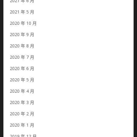
2021 年 6 月
2021 年 5 月
2020 年 10 月
2020 年 9 月
2020 年 8 月
2020 年 7 月
2020 年 6 月
2020 年 5 月
2020 年 4 月
2020 年 3 月
2020 年 2 月
2020 年 1 月
2019 年 12 月