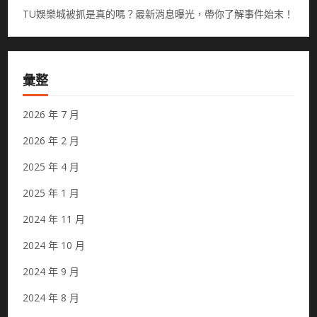
TU娛樂城被抓是真的嗎？最新消息曝光，帶你了解事件始末！
彙整
2026 年 7 月
2026 年 2 月
2025 年 4 月
2025 年 1 月
2024 年 11 月
2024 年 10 月
2024 年 9 月
2024 年 8 月