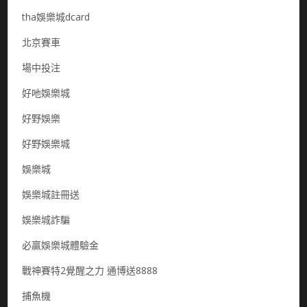
tha娛樂城dcard
北京賽車
場中投注
好吔娛樂城
好野娛樂
好野娛樂城
娛樂城
娛樂城註冊送
娛樂城詐騙
必贏娛樂城體驗金
戰神賽特2覺醒之力 通博送8888
捕魚機