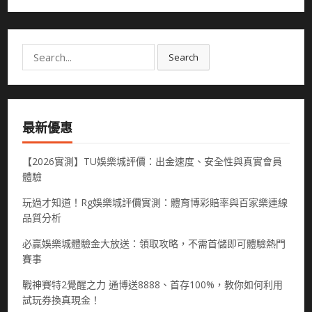
分
頁
Search
Search
for:
最新優惠
【2026實測】TU娛樂城評價：出金速度、安全性與真實會員
體驗
玩過才知道！Rg娛樂城評價實測：體育博彩賠率與百家樂連線
品質分析
必贏娛樂城體驗金大放送：領取攻略，不需首儲即可體驗熱門
賽事
戰神賽特2覺醒之力 通博送8888、首存100%，教你如何利用
試玩券換真現金！