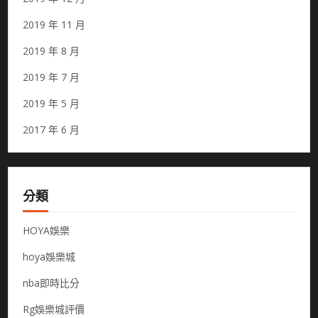
2019 年 11 月
2019 年 8 月
2019 年 7 月
2019 年 5 月
2017 年 6 月
分類
HOYA娛樂
hoya娛樂城
nba即時比分
Rg娛樂城評價