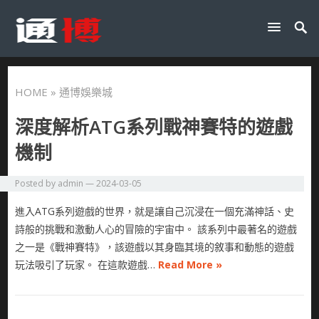
HOME
» 通博娛樂城
深度解析ATG系列戰神賽特的遊戲
機制
Posted by
admin
—
2024-03-05
進入ATG系列遊戲的世界，就是讓自己沉浸在一個充滿神話、史
詩般的挑戰和激動人心的冒險的宇宙中。 該系列中最著名的遊戲
之一是《戰神賽特》，該遊戲以其身臨其境的敘事和動態的遊戲
玩法吸引了玩家。 在這款遊戲…
Read More »