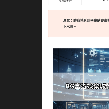
注意：體育博彩賠率會隨賽事
下水位。