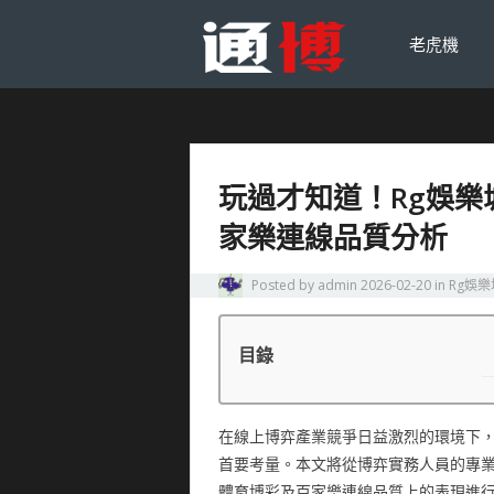
老虎機
玩過才知道！Rg娛
家樂連線品質分析
Posted by
admin
2026-02-20
in
Rg娛
目錄
在線上博弈產業競爭日益激烈的環境下
首要考量。本文將從博弈實務人員的專業
體育博彩及百家樂連線品質上的表現進