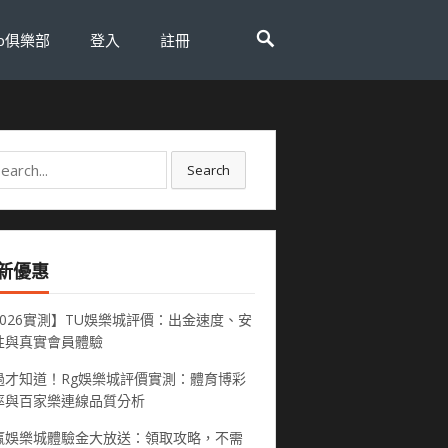
ip俱樂部
登入
註冊
rch
Search
新優惠
2026實測】TU娛樂城評價：出金速度、安
性與真實會員體驗
過才知道！Rg娛樂城評價實測：體育博彩
率與百家樂連線品質分析
贏娛樂城體驗金大放送：領取攻略，不需