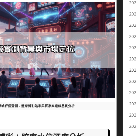
20
20
20
20
20
20
20
20
20
20
樂城評價實測：體育博彩賠率與百家樂連線品質分析
20
20