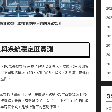
20
20
樂城評價實測：體育博彩賠率與百家樂連線品質分析
20
20
20
質與系統穩定度實測
20
20
RG富遊娛樂城 串接了包括 DG 真人、歐博、SA 沙龍等
同網路環境（5G、家用 WiFi、以及 4G 漫遊）來進行
20
抗壓性。
百家樂的「畫面同步率」是關鍵。透過 RG富遊娛樂城 的後
分
差被壓縮至最低，有效避免了「看得到、下不到」的技術尷
博弈玩家來說，是維持勝率的基礎保障。
HO