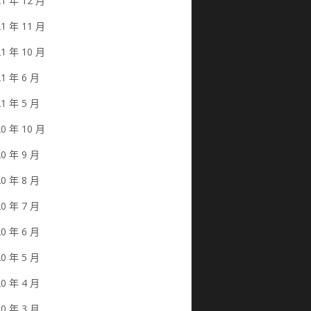
21 年 12 月
21 年 11 月
21 年 10 月
21 年 6 月
21 年 5 月
20 年 10 月
20 年 9 月
20 年 8 月
20 年 7 月
20 年 6 月
20 年 5 月
20 年 4 月
20 年 3 月