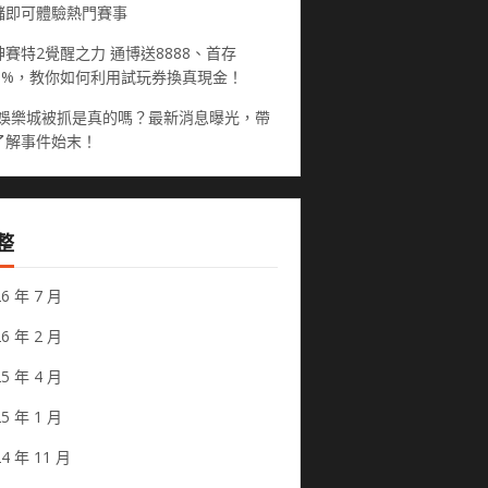
儲即可體驗熱門賽事
神賽特2覺醒之力 通博送8888、首存
00%，教你如何利用試玩券換真現金！
U娛樂城被抓是真的嗎？最新消息曝光，帶
了解事件始末！
整
26 年 7 月
26 年 2 月
25 年 4 月
25 年 1 月
24 年 11 月