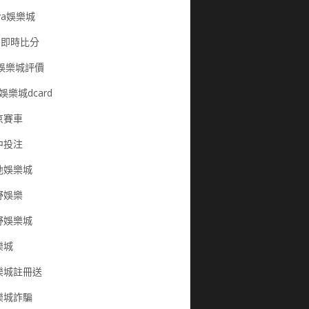
ya娛樂城
a即時比分
g娛樂城評價
a娛樂城dcard
京賽車
中投注
吔娛樂城
野娛樂
野娛樂城
樂城
樂城註冊送
樂城詐騙