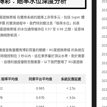
博彩：賠率水位深度分析
20
20
遊娛樂城 在體育系統的選擇上非常多元，包括 Super 體
20
城評價 的實測過程中，我們特別關注其「賠率水位」的表
20
遊娛樂城 的水位通常維持在 0.97 至 0.98 之間，這意味
報酬相對較高。
20
20
的反應速度是衡量體育博彩質量的關鍵。RG富遊娛樂城 的系統在
20
時間控制在 3 秒以內，這在業界屬於頂尖水準。對於需要
，這樣的速度優勢至關重要。以下我們整理了 RG富遊娛
20
20
 賠率平均值
同業平台平均值
系統反應延遲
20
82
0.965
< 2.5s
20
78
0.970
< 3.0s
20
65
0.955
< 4.0s