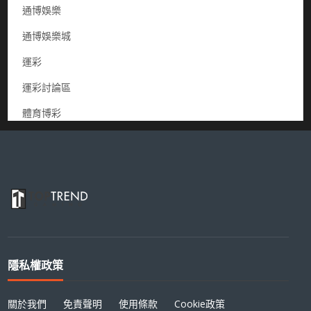
通博娛樂
通博娛樂城
運彩
運彩討論區
體育博彩
隱私權政策
關於我們
免責聲明
使用條款
Cookie政策