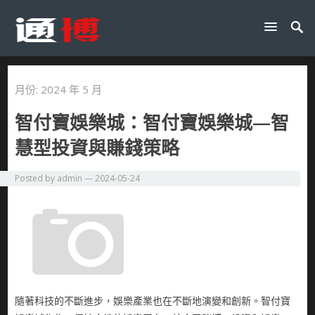
月份:
2024 年 5 月
智付寶娛樂城：智付寶娛樂城—智
慧型投資與賺錢策略
Posted by
admin
—
2024-05-24
隨著科技的不斷進步，娛樂產業也在不斷地演變和創新。智付寶