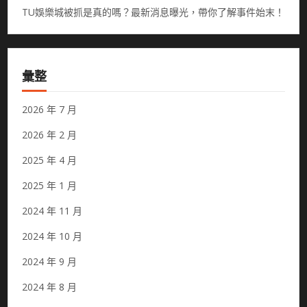
TU娛樂城被抓是真的嗎？最新消息曝光，帶你了解事件始末！
彙整
2026 年 7 月
2026 年 2 月
2025 年 4 月
2025 年 1 月
2024 年 11 月
2024 年 10 月
2024 年 9 月
2024 年 8 月