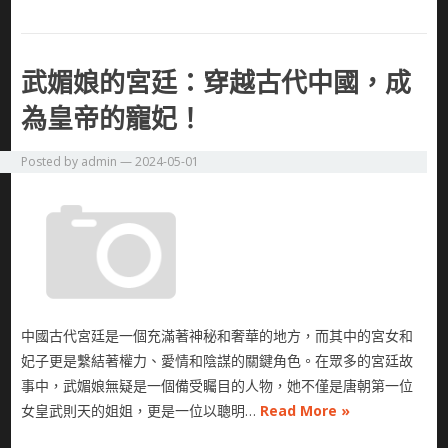
武媚娘的宮廷：穿越古代中國，成
為皇帝的寵妃！
Posted by
admin
—
2024-05-01
中國古代宮廷是一個充滿著神秘和奢華的地方，而其中的宮女和
妃子更是繫結著權力、愛情和陰謀的關鍵角色。在眾多的宮廷故
事中，武媚娘無疑是一個備受矚目的人物，她不僅是唐朝第一位
女皇武則天的姐姐，更是一位以聰明…
Read More »