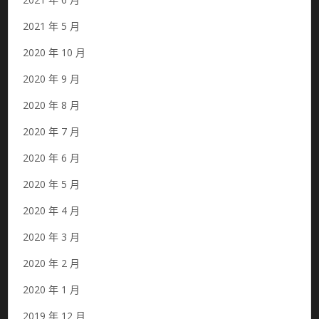
2021 年 5 月
2020 年 10 月
2020 年 9 月
2020 年 8 月
2020 年 7 月
2020 年 6 月
2020 年 5 月
2020 年 4 月
2020 年 3 月
2020 年 2 月
2020 年 1 月
2019 年 12 月