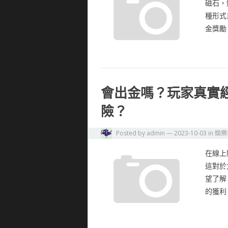
磁石，
種形式
金獎勵
會出金嗎？玩家真實
險？
Posted by
admin
—
2023-10-03
in
娛樂
在線上
這對於
望了解
的獲利