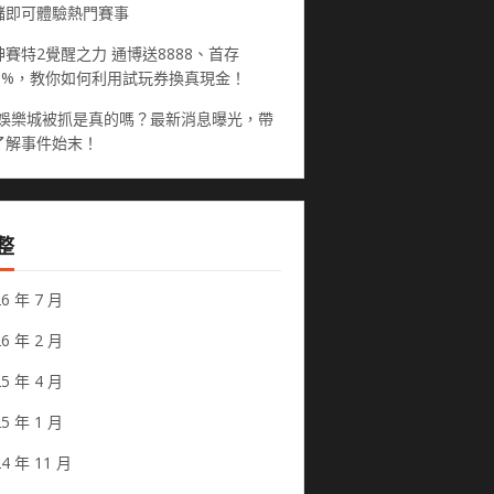
儲即可體驗熱門賽事
神賽特2覺醒之力 通博送8888、首存
00%，教你如何利用試玩券換真現金！
U娛樂城被抓是真的嗎？最新消息曝光，帶
了解事件始末！
整
26 年 7 月
26 年 2 月
25 年 4 月
25 年 1 月
24 年 11 月