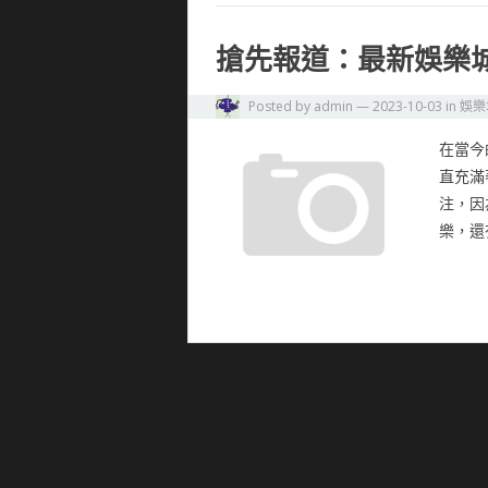
搶先報道：最新娛樂
Posted by
admin
—
2023-10-03
in
娛樂
在當今
直充滿
注，因
樂，還