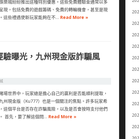
20
娛樂城紛紛推出這種特別優惠。這些免費體驗金通常以多
呈現，包括免費的遊戲籌碼、免費的轉輪機會，甚至是現
20
。這些禮遇使新玩家能夠在不…
Read More »
20
20
20
經驗曝光，九州現金版詐騙風
20
20
20
城
20
賭場世界中，玩家總是擔心自己的贏利是否能順利提取，
九州現金版（Ku777）也是一個關注的焦點。許多玩家希
20
，這個平台是否存在詐騙風險，以及是否會按時支付他們
20
。 首先，要了解這個問…
Read More »
20
20