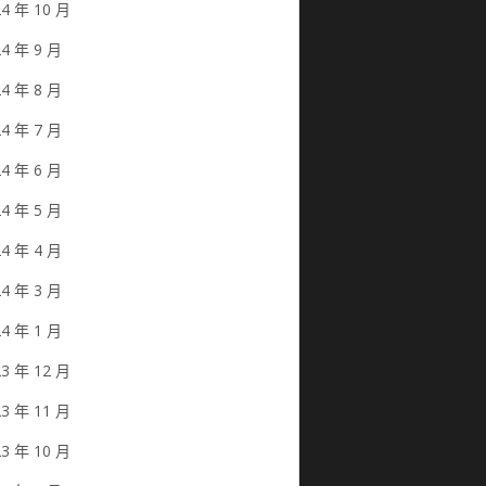
24 年 10 月
24 年 9 月
24 年 8 月
24 年 7 月
24 年 6 月
24 年 5 月
24 年 4 月
24 年 3 月
24 年 1 月
23 年 12 月
23 年 11 月
23 年 10 月