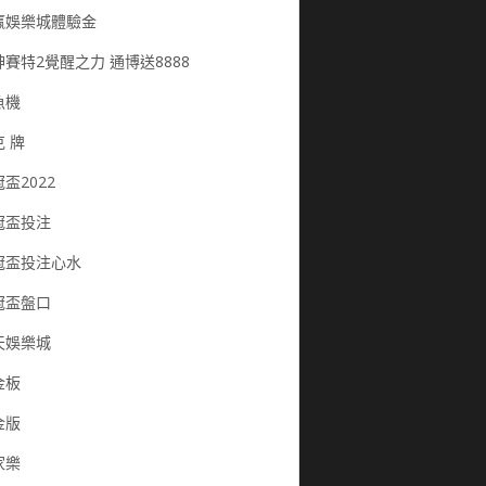
贏娛樂城體驗金
神賽特2覺醒之力 通博送8888
魚機
 牌
盃2022
冠盃投注
冠盃投注心水
冠盃盤口
天娛樂城
金板
金版
家樂