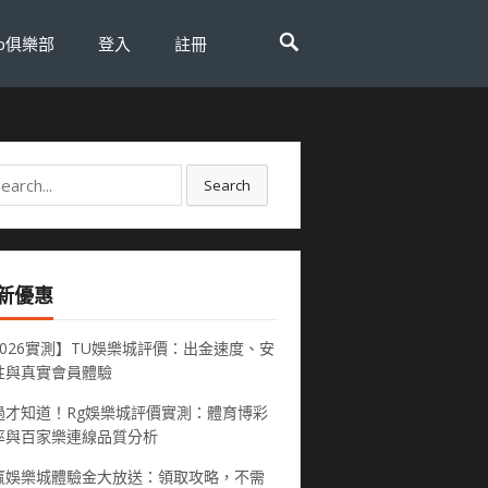
ip俱樂部
登入
註冊
rch
Search
新優惠
2026實測】TU娛樂城評價：出金速度、安
性與真實會員體驗
過才知道！Rg娛樂城評價實測：體育博彩
率與百家樂連線品質分析
贏娛樂城體驗金大放送：領取攻略，不需