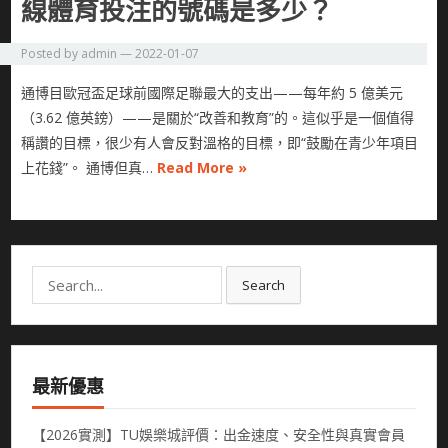
線體育投注的號碼是多少？
Posted by
admin
—
2022-01-07
通博目歐冠盃足球前國際足聯最大的支出——每年約 5 億美元
（3.62 億英鎊）——是關於“改善和教育”的。這似乎是一個值得
稱讚的目標，很少有人會反對溫格的目標，即“鼓勵在青少年項目
上花錢”。 通博但真…
Read More »
Search
Search
for:
最新優惠
【2026實測】TU娛樂城評價：出金速度、安全性與真實會員