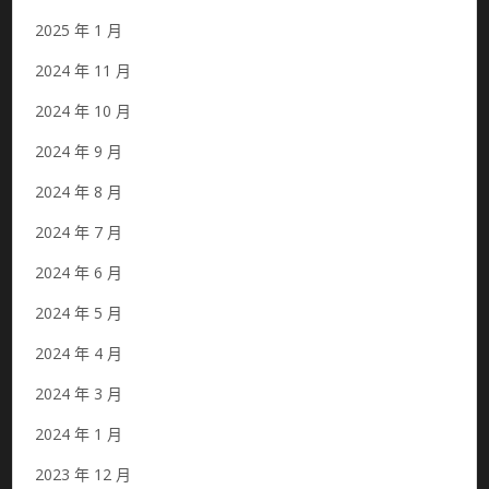
2025 年 1 月
2024 年 11 月
2024 年 10 月
2024 年 9 月
2024 年 8 月
2024 年 7 月
2024 年 6 月
2024 年 5 月
2024 年 4 月
2024 年 3 月
2024 年 1 月
2023 年 12 月