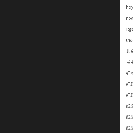
ho
nb
R
th
北
場
好
好
好
娛
娛
娛