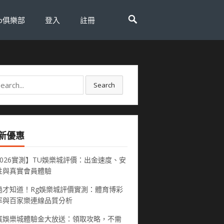
ip俱樂部
登入
註冊
rch
Search
新優惠
2026實測】TU娛樂城評價：出金速度、安
性與真實會員體驗
過才知道！Rg娛樂城評價實測：體育博彩
率與百家樂連線品質分析
贏娛樂城體驗金大放送：領取攻略，不需