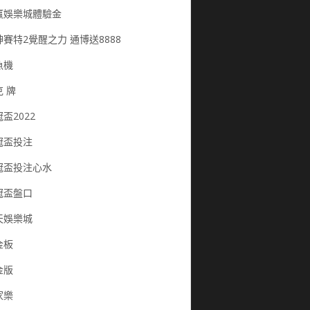
贏娛樂城體驗金
神賽特2覺醒之力 通博送8888
魚機
 牌
盃2022
冠盃投注
冠盃投注心水
冠盃盤口
天娛樂城
金板
金版
家樂