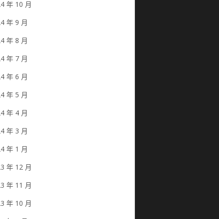
24 年 10 月
24 年 9 月
24 年 8 月
24 年 7 月
24 年 6 月
24 年 5 月
24 年 4 月
24 年 3 月
24 年 1 月
23 年 12 月
23 年 11 月
23 年 10 月