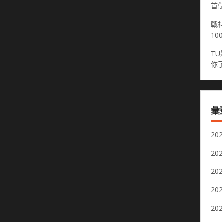
首
戰
1
T
你
彙
20
20
20
20
20