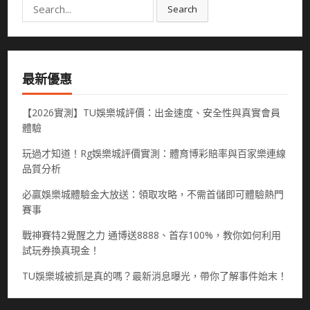
Search
Search
for:
最新優惠
【2026實測】TU娛樂城評價：出金速度、安全性與真實會員
體驗
玩過才知道！Rg娛樂城評價實測：體育博彩賠率與百家樂連線
品質分析
必贏娛樂城體驗金大放送：領取攻略，不需首儲即可體驗熱門
賽事
戰神賽特2覺醒之力 通博送8888、首存100%，教你如何利用
試玩券換真現金！
TU娛樂城被抓是真的嗎？最新消息曝光，帶你了解事件始末！