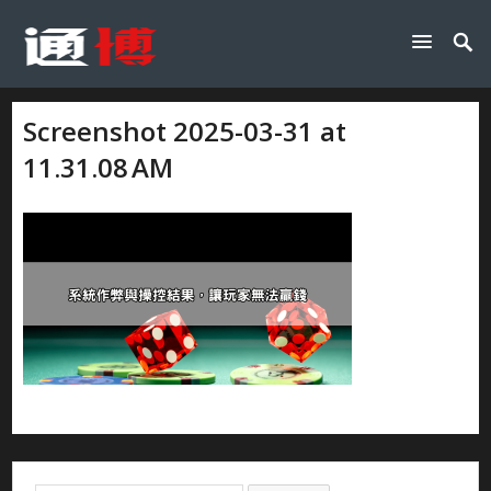
Screenshot 2025-03-31 at
11.31.08 AM