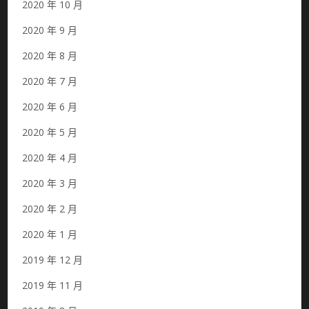
2020 年 10 月
2020 年 9 月
2020 年 8 月
2020 年 7 月
2020 年 6 月
2020 年 5 月
2020 年 4 月
2020 年 3 月
2020 年 2 月
2020 年 1 月
2019 年 12 月
2019 年 11 月