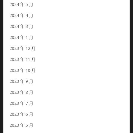
2024 年 5 月
2024 年 4 月
2024 年 3 月
2024 年 1 月
2023 年 12 月
2023 年 11 月
2023 年 10 月
2023 年 9 月
2023 年 8 月
2023 年 7 月
2023 年 6 月
2023 年 5 月