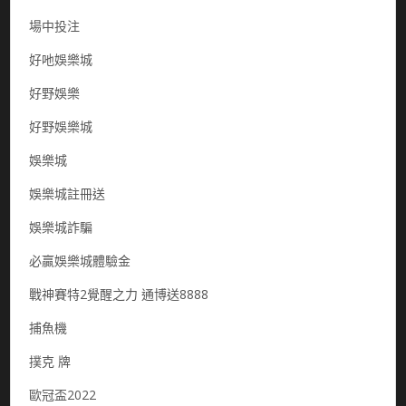
場中投注
好吔娛樂城
好野娛樂
好野娛樂城
娛樂城
娛樂城註冊送
娛樂城詐騙
必贏娛樂城體驗金
戰神賽特2覺醒之力 通博送8888
捕魚機
撲克 牌
歐冠盃2022