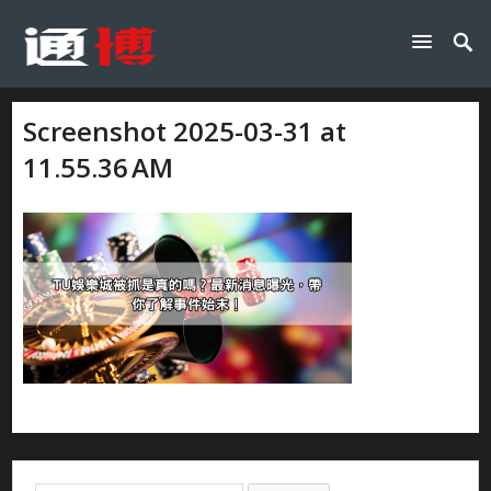
Screenshot 2025-03-31 at
11.55.36 AM