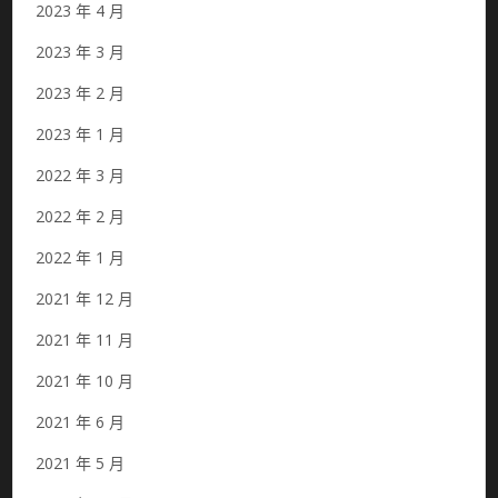
2023 年 4 月
2023 年 3 月
2023 年 2 月
2023 年 1 月
2022 年 3 月
2022 年 2 月
2022 年 1 月
2021 年 12 月
2021 年 11 月
2021 年 10 月
2021 年 6 月
2021 年 5 月