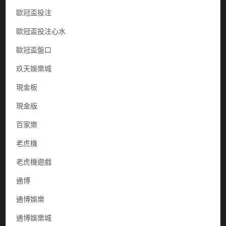
歐冠盃投注
歐冠盃投注心水
歐冠盃盤口
玖天娛樂城
現金板
現金版
百家樂
老虎機
老虎機遊戲
通博
通博娛樂
通博娛樂城