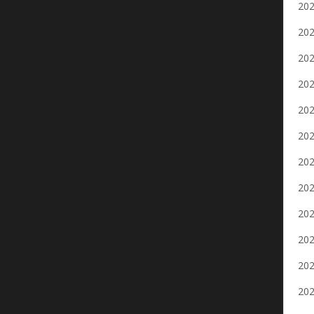
20
20
20
20
20
20
20
20
20
20
20
20