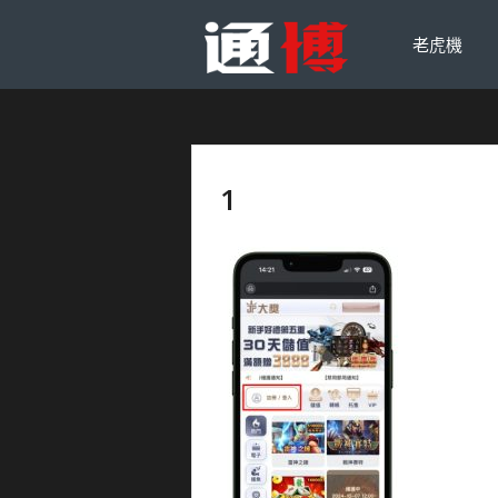
老虎機
1