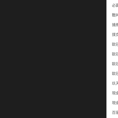
必
戰
捕
撲克
歐冠
歐
歐
歐
玖
現
現
百