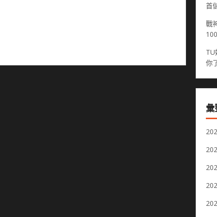
首
戰
1
T
你
彙
20
20
20
20
20