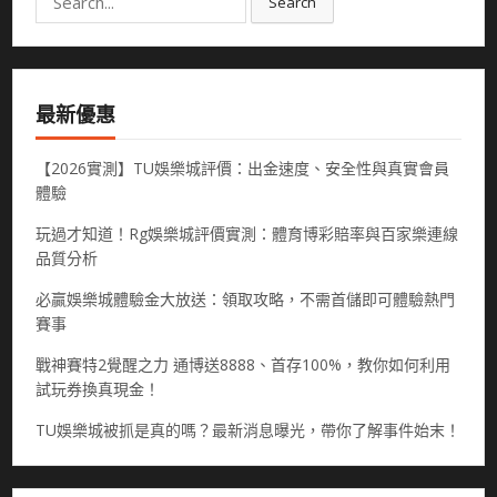
Search
for:
最新優惠
【2026實測】TU娛樂城評價：出金速度、安全性與真實會員
體驗
玩過才知道！Rg娛樂城評價實測：體育博彩賠率與百家樂連線
品質分析
必贏娛樂城體驗金大放送：領取攻略，不需首儲即可體驗熱門
賽事
戰神賽特2覺醒之力 通博送8888、首存100%，教你如何利用
試玩券換真現金！
TU娛樂城被抓是真的嗎？最新消息曝光，帶你了解事件始末！