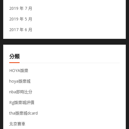
2019 年 7 月
2019 年 5 月
2017 年 6 月
分類
HOYA娛樂
hoya娛樂城
nba即時比分
Rg娛樂城評價
tha娛樂城dcard
北京賽車