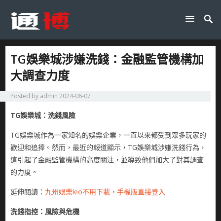
TG娛樂城涉嫌洗錢：金融監管機構加
大調查力度
Posted by
admin
2024-06-07
TG娛樂城：洗錢風險
TG娛樂城作為一家知名的娛樂企業，一直以來都受到眾多玩家的
歡迎和追捧。然而，最近的報道顯示，TG娛樂城涉嫌洗錢行為，
這引起了金融監管機構的高度關注，並導致他們加大了對其調查
的力度。
延伸閱讀：
九州娛樂leo不用下載，手機版直接登入
洗錢指控：風險與危機