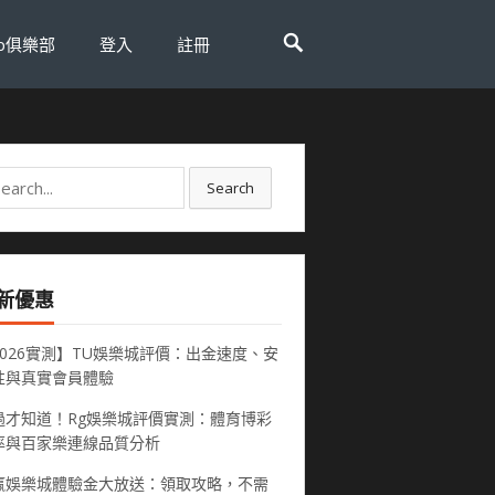
ip俱樂部
登入
註冊
rch
Search
新優惠
2026實測】TU娛樂城評價：出金速度、安
性與真實會員體驗
過才知道！Rg娛樂城評價實測：體育博彩
率與百家樂連線品質分析
贏娛樂城體驗金大放送：領取攻略，不需