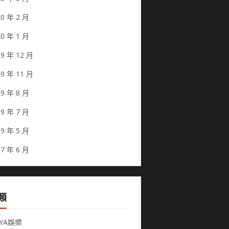
20 年 2 月
20 年 1 月
19 年 12 月
19 年 11 月
19 年 8 月
19 年 7 月
19 年 5 月
17 年 6 月
類
YA娛樂