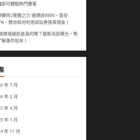
儲即可體驗熱門賽事
神賽特2覺醒之力 通博送8888、首存
00%，教你如何利用試玩券換真現金！
U娛樂城被抓是真的嗎？最新消息曝光，帶
了解事件始末！
整
26 年 7 月
26 年 2 月
25 年 4 月
25 年 1 月
24 年 11 月