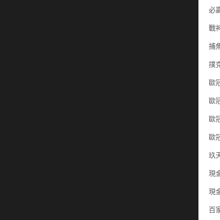
必
戰
捕
撲克
歐冠
歐
歐
歐
玖
現
現
百