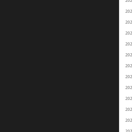
20
20
20
20
20
20
20
20
20
20
20
20
20