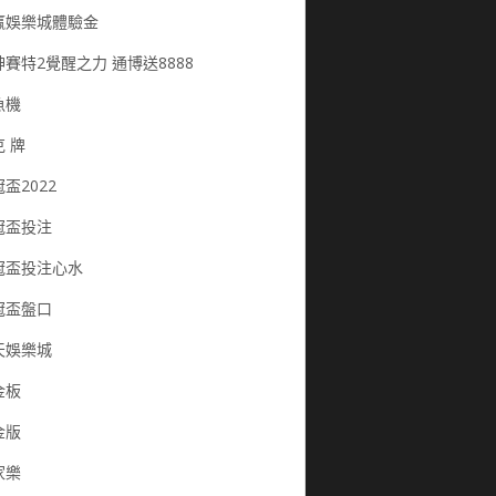
贏娛樂城體驗金
神賽特2覺醒之力 通博送8888
魚機
 牌
盃2022
冠盃投注
冠盃投注心水
冠盃盤口
天娛樂城
金板
金版
家樂