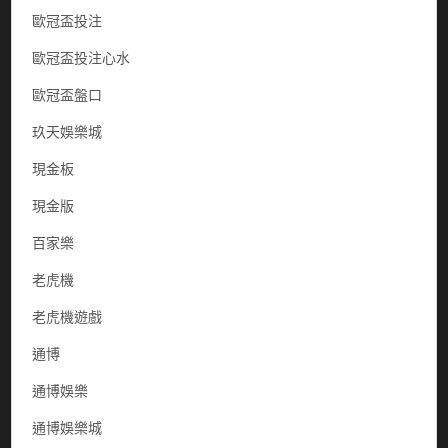
歐冠盃投注
歐冠盃投注心水
歐冠盃盤口
玖天娛樂城
現金板
現金版
百家樂
老虎機
老虎機遊戲
通博
通博娛樂
通博娛樂城