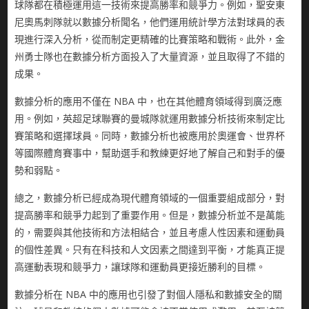
球隊都在積極運用這一技術來提高勝率和競爭力。例如，聖安東
尼奧馬刺隊就以數據分析聞名，他們運用統計學方法對球員的表
現進行深入分析，從而制定更精確的比賽策略和戰術。此外，金
州勇士隊也在數據分析方面投入了大量資源，並且取得了不錯的
成果。
數據分析的應用不僅在 NBA 中，也在其他體育領域得到廣泛應
用。例如，英超足球聯賽的曼城隊就運用數據分析技術來制定比
賽策略和選擇球員。同時，數據分析也被應用於奧運會、世界杯
等國際體育賽事中，幫助選手和教練更好地了解自己和對手的優
勢和弱點。
總之，數據分析已經成為現代體育領域的一個重要組成部分，對
提高勝率和競爭力起到了重要作用。但是，數據分析並不是萬能
的，需要與其他技術和方法相結合，並且考慮人性因素和運動員
的個性差異。只有在科技和人文因素之間達到平衡，才能真正提
高運動表現和競爭力，讓球隊和運動員更接近勝利的目標。
數據分析在 NBA 中的應用也引發了對個人隱私和數據安全的關