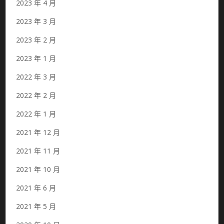
2023 年 4 月
2023 年 3 月
2023 年 2 月
2023 年 1 月
2022 年 3 月
2022 年 2 月
2022 年 1 月
2021 年 12 月
2021 年 11 月
2021 年 10 月
2021 年 6 月
2021 年 5 月