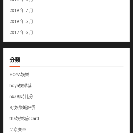
2019 年 7 月
2019 年 5 月
2017 年 6 月
分類
HOYA娛樂
hoya娛樂城
nba即時比分
Rg娛樂城評價
tha娛樂城dcard
北京賽車