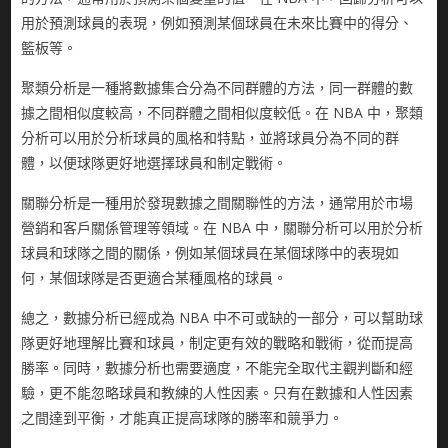
用於預測球員的表現，例如預測某個球員在未來比賽中的得分、
籃板等。
聚類分析是一種將數據集合分為不同群體的方法，同一群體的數
據之間相似度較高，不同群體之間相似度較低。在 NBA 中，聚類
分析可以用於分析球員的風格和特點，並將球員分為不同的群
體，以便球隊更好地選擇球員和制定戰術。
關聯分析是一種用於發現數據之間關聯性的方法，通常用於市場
營銷和客戶關係管理等領域。在 NBA 中，關聯分析可以用於分析
球員和球隊之間的關係，例如某個球員在某個球隊中的表現如
何，某個球隊是否更適合某種風格的球員。
總之，數據分析已經成為 NBA 中不可或缺的一部分，可以幫助球
隊更好地理解比賽和球員，制定更有效的戰略和戰術，從而提高
勝率。同時，數據分析也需要適度，不能完全取代主觀判斷和經
驗，更不能忽略球員和教練的人性因素。只有在數據和人性因素
之間達到平衡，才能真正提高球隊的勝率和競爭力。