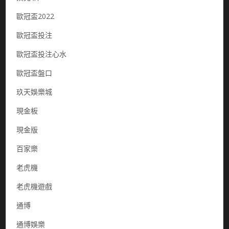
歐冠盃2022
歐冠盃投注
歐冠盃投注心水
歐冠盃盤口
玖天娛樂城
現金板
現金版
百家樂
老虎機
老虎機遊戲
通博
通博娛樂