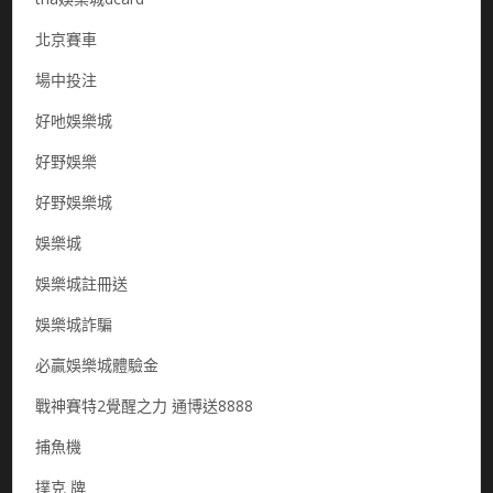
北京賽車
場中投注
好吔娛樂城
好野娛樂
好野娛樂城
娛樂城
娛樂城註冊送
娛樂城詐騙
必贏娛樂城體驗金
戰神賽特2覺醒之力 通博送8888
捕魚機
撲克 牌