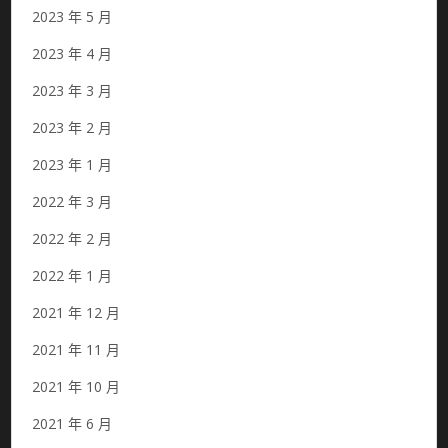
2023 年 5 月
2023 年 4 月
2023 年 3 月
2023 年 2 月
2023 年 1 月
2022 年 3 月
2022 年 2 月
2022 年 1 月
2021 年 12 月
2021 年 11 月
2021 年 10 月
2021 年 6 月