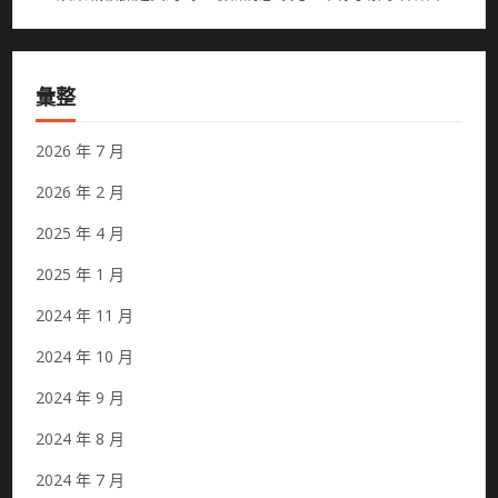
彙整
2026 年 7 月
2026 年 2 月
2025 年 4 月
2025 年 1 月
2024 年 11 月
2024 年 10 月
2024 年 9 月
2024 年 8 月
2024 年 7 月