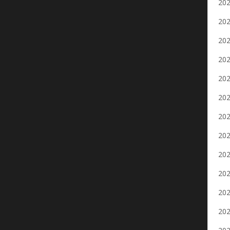
20
20
20
20
20
20
20
20
20
20
20
20