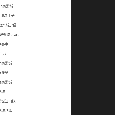
ya娛樂城
a即時比分
g娛樂城評價
a娛樂城dcard
京賽車
中投注
吔娛樂城
野娛樂
野娛樂城
樂城
樂城註冊送
樂城詐騙