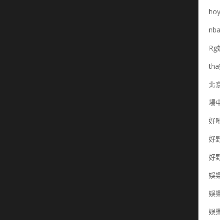
ho
nb
R
th
北
場
好
好
好
娛
娛
娛