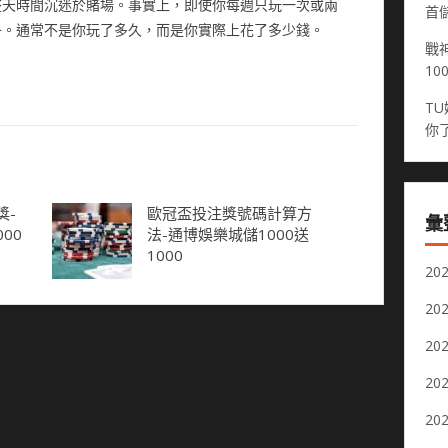
整天時間沉迷於賭場。事實上，即使你每週只玩一次或兩
首
子。通常不是你玩了多久，而是你實際上花了多少錢。
戰
1
T
你
獎-
歐冠盃投注獎號碼計算方
彙
00
法-通博娛樂城儲1000送
1000
20
20
20
20
20