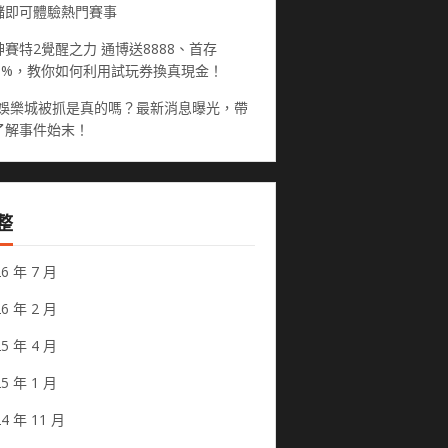
儲即可體驗熱門賽事
神賽特2覺醒之力 通博送8888、首存
00%，教你如何利用試玩券換真現金！
U娛樂城被抓是真的嗎？最新消息曝光，帶
了解事件始末！
整
26 年 7 月
26 年 2 月
25 年 4 月
25 年 1 月
24 年 11 月