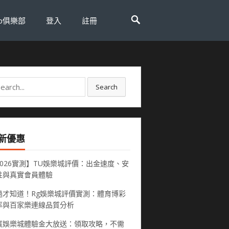
ip俱樂部
登入
註冊
rch
Search
新優惠
2026實測】TU娛樂城評價：出金速度、安
性與真實會員體驗
過才知道！Rg娛樂城評價實測：體育博彩
率與百家樂連線品質分析
贏娛樂城體驗金大放送：領取攻略，不需