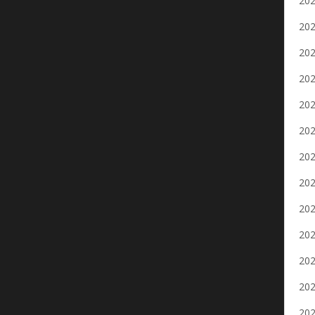
20
20
20
20
20
20
20
20
20
20
20
20
20