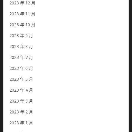
2023 年 12 月
2023 年 11 月
2023 年 10 月
2023 年 9 月
2023 年 8 月
2023 年 7 月
2023 年 6 月
2023 年 5 月
2023 年 4 月
2023 年 3 月
2023 年 2 月
2023 年 1 月