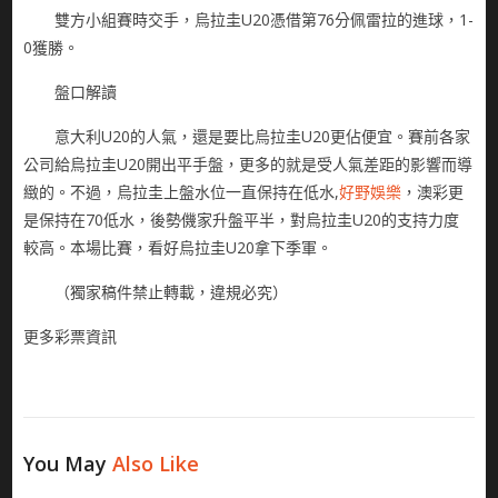
雙方小組賽時交手，烏拉圭U20憑借第76分佩雷拉的進球，1-
0獲勝。
盤口解讀
意大利U20的人氣，還是要比烏拉圭U20更佔便宜。賽前各家
公司給烏拉圭U20開出平手盤，更多的就是受人氣差距的影響而導
緻的。不過，烏拉圭上盤水位一直保持在低水,
好野娛樂
，澳彩更
是保持在70低水，後勢僟家升盤平半，對烏拉圭U20的支持力度
較高。本場比賽，看好烏拉圭U20拿下季軍。
（獨家稿件禁止轉載，違規必究）
更多彩票資訊
You May
Also Like