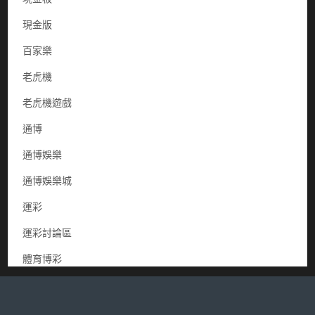
現金版
百家樂
老虎機
老虎機遊戲
通博
通博娛樂
通博娛樂城
運彩
運彩討論區
體育博彩