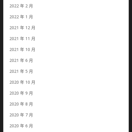
2022 年 2 月
2022 年 1 月
2021 年 12 月
2021 年 11 月
2021 年 10 月
2021 年 6 月
2021 年 5 月
2020 年 10 月
2020 年 9 月
2020 年 8 月
2020 年 7 月
2020 年 6 月