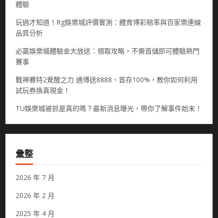
體驗
玩過才知道！Rg娛樂城評價實測：體育博彩賠率與百家樂連線
品質分析
必贏娛樂城體驗金大放送：領取攻略，不需首儲即可體驗熱門
賽事
戰神賽特2覺醒之力 通博送8888、首存100%，教你如何利用
試玩券換真現金！
TU娛樂城被抓是真的嗎？最新消息曝光，帶你了解事件始末！
彙整
2026 年 7 月
2026 年 2 月
2025 年 4 月