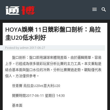
HOYA娛樂 11日競彩盤口剖析：烏拉
圭U20低水利好
Posted by
admin
2017-06-27
盤口剖析：盤口即用讓球來體現差距，由於邏輯簡單，容易
上手，已經成為很多競彩玩家分析比賽的主力工具。本文重點是
結合基本面與盤口水位的冷熱，分析比賽賽過走勢。觀點僅代表
個人，方法僅供參考。
世青賽 烏拉圭U20vs意大利U20
開賽時間2017-06-11 星期日 14:30
基本面