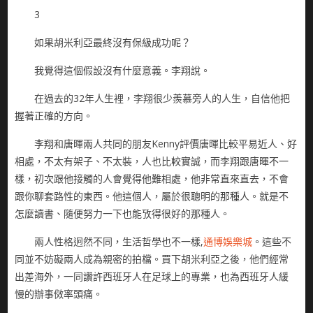
3
如果胡米利亞最終沒有保級成功呢？
我覺得這個假設沒有什麼意義。李翔說。
在過去的32年人生裡，李翔很少羨慕旁人的人生，自信他把
握著正確的方向。
李翔和唐暉兩人共同的朋友Kenny評價唐暉比較平易近人、好
相處，不太有架子、不太裝，人也比較實誠，而李翔跟唐暉不一
樣，初次跟他接觸的人會覺得他難相處，他非常直來直去，不會
跟你聊套路性的東西。他這個人，屬於很聰明的那種人。就是不
怎麼讀書、隨便努力一下也能攷得很好的那種人。
兩人性格迥然不同，生活哲學也不一樣,
通博娛樂城
。這些不
同並不妨礙兩人成為親密的拍檔。買下胡米利亞之後，他們經常
出差海外，一同讚許西班牙人在足球上的專業，也為西班牙人緩
慢的辦事傚率頭痛。