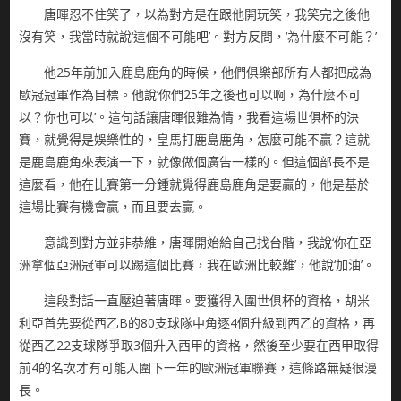
唐暉忍不住笑了，以為對方是在跟他開玩笑，我笑完之後他
沒有笑，我當時就說‘這個不可能吧’。對方反問，‘為什麼不可能？’
他25年前加入鹿島鹿角的時候，他們俱樂部所有人都把成為
歐冠冠軍作為目標。他說‘你們25年之後也可以啊，為什麼不可
以？你也可以’。這句話讓唐暉很難為情，我看這場世俱杯的決
賽，就覺得是娛樂性的，皇馬打鹿島鹿角，怎麼可能不贏？這就
是鹿島鹿角來表演一下，就像做個廣告一樣的。但這個部長不是
這麼看，他在比賽第一分鍾就覺得鹿島鹿角是要贏的，他是基於
這場比賽有機會贏，而且要去贏。
意識到對方並非恭維，唐暉開始給自己找台階，我說‘你在亞
洲拿個亞洲冠軍可以踢這個比賽，我在歐洲比較難’，他說‘加油’。
這段對話一直壓迫著唐暉。要獲得入圍世俱杯的資格，胡米
利亞首先要從西乙B的80支球隊中角逐4個升級到西乙的資格，再
從西乙22支球隊爭取3個升入西甲的資格，然後至少要在西甲取得
前4的名次才有可能入圍下一年的歐洲冠軍聯賽，這條路無疑很漫
長。