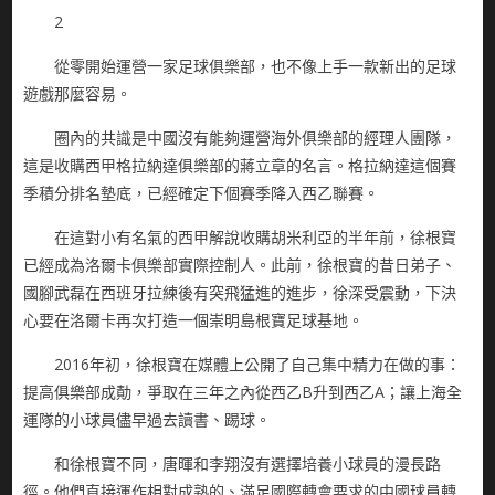
2
從零開始運營一家足球俱樂部，也不像上手一款新出的足球
遊戲那麼容易。
圈內的共識是中國沒有能夠運營海外俱樂部的經理人團隊，
這是收購西甲格拉納達俱樂部的蔣立章的名言。格拉納達這個賽
季積分排名墊底，已經確定下個賽季降入西乙聯賽。
在這對小有名氣的西甲解說收購胡米利亞的半年前，徐根寶
已經成為洛爾卡俱樂部實際控制人。此前，徐根寶的昔日弟子、
國腳武磊在西班牙拉練後有突飛猛進的進步，徐深受震動，下決
心要在洛爾卡再次打造一個崇明島根寶足球基地。
2016年初，徐根寶在媒體上公開了自己集中精力在做的事：
提高俱樂部成勣，爭取在三年之內從西乙B升到西乙A；讓上海全
運隊的小球員儘早過去讀書、踢球。
和徐根寶不同，唐暉和李翔沒有選擇培養小球員的漫長路
徑。他們直接運作相對成熟的、滿足國際轉會要求的中國球員轉