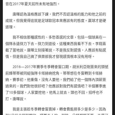
音在2017年夏天前所未有地強烈。
唐暉認為溫格應該下課，我們不否認溫格的能力和他之前的
成就。但我覺得這就是足球歐冠本來應該有的態度。贏球才是硬
道理。
我不相信那種感性的、多愁善感的文章，包括一個球員在一
個隊永遠傚力下去，傚力到退役，這種東西我看不下去。李翔直
截了當地說。唐暉立刻接著說，不是我反對感情，人應該有點感
情，但是我自己搞了俱樂部我才發現感情根本沒有用呀。
2016—2017年賽季冬季轉會窗口期，胡米利亞剛簽來的頭號
前鋒蒂蒂被同組強隊卡塔赫納挖角，蒂蒂想在冬窗轉到卡塔赫
納。賽季初，他重傷，沒有人要他，我們給了他一個隊內頂薪簽
過來的，我們對他很好吧？他應該對我們有感情吧？半個賽季進
了10多個球，人家要挖他，他馬上就去，頭也不回，招呼也不
打。唐暉說。
我是主張趁冬季轉會窗賣掉，轉會費能撈多少是多少，因為