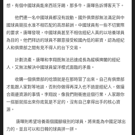
想，有個中國球員能來西班牙踢，那多牛。唐暉告訴博客天下。
他們連一名中國球員都沒有說動。國外俱樂部無法滿足與中
國球員競技水准不相匹配的高昂薪詶，中國球員有一些不切實際
的要求。唐暉發現，中國球員甚至不相信經紀人真的以培養球員
為目的。他們拜訪的球員不願意接受較國內低的薪資，認為經紀
人和俱樂部之間有見不得人的台下交易。
計劃流產。唐暉和李翔既無法迅速成長為縱橫捭闔的經紀
人，又無法解決中國球員留洋模式面臨的矛盾。
收購一個俱樂部的唸頭就是在那時冒了出來。自己有俱樂部
才能跟人家對等地談，否則你做得再深入也不過是經紀人，做撮
合兩邊資源的事情。李翔說，像我們剛衝進這個行業，人家跟你
一搭脈就搭出來你底氣是不足的，沒有自己拿得出手的核心資
源。
唐暉則希望培養兩個國腳級別的球員，將來能為中國足球出
力的，並且可以和日韓的球員拼一拼。