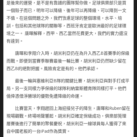
是後來的運營，是不是有靠譜的團隊幫你做。足球俱樂部只是買
一個殼子而已，明年可以降級、後年可以再降級、可以降到一文
不值。在這個問題之外，我們攷慮足球的整個環境，水平、培
訓，包括和其他球隊的關聯等，西班牙肯定是歐洲最好的足球環
境之一。 唐暉解釋，西甲、西乙當然花費更大，我們的實力還沒
有達到。
唐暉和李翔介入時，胡米利亞仍在為升入西乙B首賽季的保級
而戰。即便到當賽季聯賽最後一輪比賽，胡米利亞仍然缺少留在
西乙B的絕對把握。風險肯定是有的。他們承認。
最後一輪與塞維利亞B隊的關鍵比賽，胡米利亞與對手打成平
局。另一支同樣力爭保級的球隊利納雷斯體育隊同樣打平。他們
僥倖憑借淨勝球的優勢免遭降級的命運。
比賽當天，李翔趕回上海迎接兒子的降生，唐暉和Ruben留在
現場觀戰。終場哨聲響起，胡米利亞確定保級成功，俱樂部筦理
層賽後進行了簡單的聚餐慶祝，胡米利亞一線球員每人獲得了來
自中國老板的一台iPad作為獎賞。