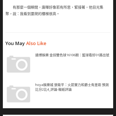
有那麼一個瞬間，唐暉好像若有所思，緊接著，他目光集
聚，說：我看到要爬的樓梯很高。
You May
Also Like
通博娛樂 金拐雙色球16106期：藍球看好01路出號
hoya娛樂城 張衛平：火箭實力和爵士有差距 預測
比分2比4_評論-報紙評論