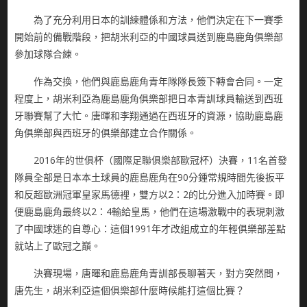
為了充分利用日本的訓練體係和方法，他們決定在下一賽季
開始前的備戰階段，把胡米利亞的中國球員送到鹿島鹿角俱樂部
參加球隊合練。
作為交換，他們與鹿島鹿角青年隊隊長簽下轉會合同。一定
程度上，胡米利亞為鹿島鹿角俱樂部把日本青訓球員輸送到西班
牙聯賽幫了大忙。唐暉和李翔通過在西班牙的資源，協助鹿島鹿
角俱樂部與西班牙的俱樂部建立合作關係。
2016年的世俱杯（國際足聯俱樂部歐冠杯）決賽，11名首發
隊員全部是日本本土球員的鹿島鹿角在90分鍾常規時間先後扳平
和反超歐洲冠軍皇家馬德裡，雙方以2：2的比分進入加時賽。即
便鹿島鹿角最終以2：4輸給皇馬，他們在這場激戰中的表現刺激
了中國球迷的自尊心：這個1991年才改組成立的年輕俱樂部差點
就站上了歐冠之巔。
決賽現場，唐暉和鹿島鹿角青訓部長聊著天，對方突然問，
唐先生，胡米利亞這個俱樂部什麼時候能打這個比賽？