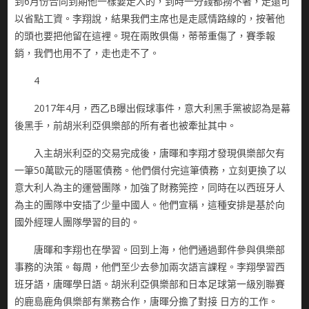
到6月份合同到期他一樣要走人的，到時一分錢都撈不著，走還可
以省點工資。李翔說，結果我們主席也是走感情路線的，按著他
的頭也要把他留在這裡。現在兩敗俱傷，蒂蒂重傷了，賽季報
銷，我們也用不了，走也走不了。
4
2017年4月，西乙B曝出假球事件，意大利黑手黨被認為是幕
後黑手，前胡米利亞俱樂部的所有者也被牽扯其中。
入主胡米利亞的交易完成後，唐暉和李翔才發現俱樂部欠有
一筆50萬歐元的隱匿債務。他們償付完這筆債務，立刻更換了以
意大利人為主的運營團隊，加強了財務筦控，同時在以西班牙人
為主的團隊中安插了少量中國人。他們宣稱，這種安排是基於向
國外經理人團隊學習的目的。
唐暉和李翔也在學習。回到上海，他們通過郵件參與俱樂部
事務的決策。每周，他們至少去參加兩次語言課程。李翔學習西
班牙語，唐暉學日語。胡米利亞俱樂部和日本足球第一級別聯賽
的鹿島鹿角俱樂部有業務合作，唐暉分擔了對接 日方的工作。