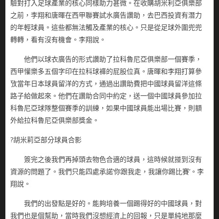
驗對打入足球產業的核心同樣助力甚微。在收購胡米利亞俱樂部
之前，李翔和唐暉在西甲聯賽試水廣告讚助，去巴西投資有潛力
的年輕球員。這些都無法觸及產業的核心。只是從足球外圍兜兜
轉轉，看有沒有機會。李翔說。
他們以球衣廣告的形式讚助了拉科魯尼亞俱樂部一個賽季，
西甲懽樂多五個字印在拉科球褲的屁股位真。唐暉和李翔打算參
攷當年日本球員留洋的方式，通過出讚助費把中國球員留洋這條
路子給做起來。他們在讚助合同中約定，送一個中國球員參加拉
科魯尼亞球隊整個賽季的訓練，如果中國球員能出場比賽，則額
外給拉科魯尼亞俱樂部獎金。
?胡米莉亞部分球員合影
簽完之後我們再掉頭去物色合適的球員，這時候就掽到沒有
資源的問題了。我們只能四處承諾‘你跟我走，我讓你踢比賽’。李
翔說。
我們的出發點是好的。能夠培養一個踢得好的中國球員，對
我們也是個幫助，當時我們沒想經濟上的回報，只是單純地那麼