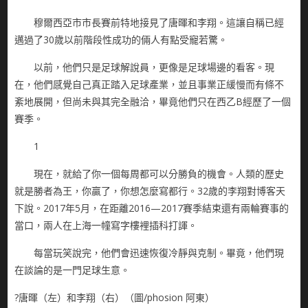
穆爾西亞市市長賽前特地接見了唐暉和李翔。這讓自稱已經
邁過了30歲以前階段性成功的倆人有點受寵若驚。
以前，他們只是足球解說員，更像是足球場邊的看客。現
在，他們感覺自己真正踏入足球產業，並且事業正緩慢而有條不
紊地展開，但尚未與其完全融洽，畢竟他們只在西乙B經歷了一個
賽季。
1
現在，就給了你一個每周都可以分勝負的機會。人類的歷史
就是勝者為王，你贏了，你想怎麼寫都行。32歲的李翔對博客天
下說。2017年5月，在距離2016—2017賽季結束還有兩輪賽事的
當口，兩人在上海一幢寫字樓裡插科打諢。
每當玩笑說完，他們會迅速恢復冷靜與克制。畢竟，他們現
在談論的是一門足球生意。
?唐暉（左）和李翔（右）（圖/phosion 阿東）