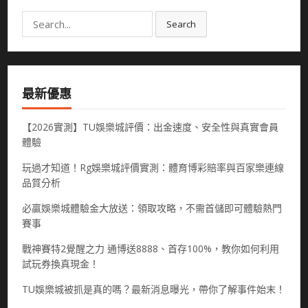
Search
Search
for:
最新優惠
【2026實測】TU娛樂城評價：出金速度、安全性與真實會員
體驗
玩過才知道！Rg娛樂城評價實測：體育博彩賠率與百家樂連線
品質分析
必贏娛樂城體驗金大放送：領取攻略，不需首儲即可體驗熱門
賽事
戰神賽特2覺醒之力 通博送8888、首存100%，教你如何利用
試玩券換真現金！
TU娛樂城被抓是真的嗎？最新消息曝光，帶你了解事件始末！