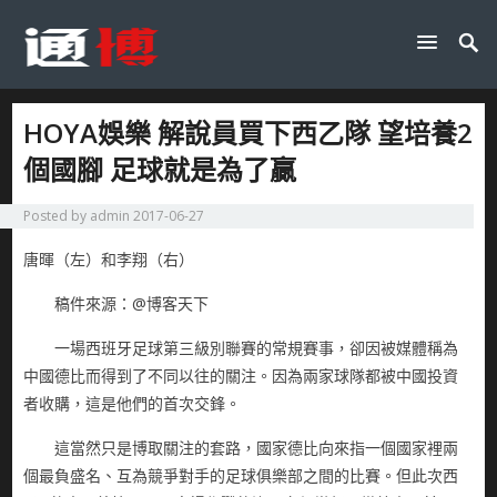
HOYA娛樂 解說員買下西乙隊 望培養2
個國腳 足球就是為了贏
Posted by
admin
2017-06-27
唐暉（左）和李翔（右）
稿件來源：@博客天下
一場西班牙足球第三級別聯賽的常規賽事，卻因被媒體稱為
中國德比而得到了不同以往的關注。因為兩家球隊都被中國投資
者收購，這是他們的首次交鋒。
這當然只是博取關注的套路，國家德比向來指一個國家裡兩
個最負盛名、互為競爭對手的足球俱樂部之間的比賽。但此次西