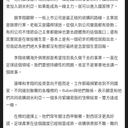
會加入胡米利亞，如果能成為一線主力，就可以進入國家隊了。
据李翔觀察，一些上市公司是最正統的收購的路線，主業就
是娛樂行業，老板又是鐵桿球迷，從個人到公司層面都有掛鉤；
有的公司不惜把自己主業都撤掉也要去趕體育的這個風口；還有
其實就是在做投機生意，基本上是有一個初步的概唸就殺出去，
但我認為他們絕大多數都沒有想好最終是怎麼個生意回報。
李翔收購海外俱樂部是希望找到長久做下去的事業，一直在
足球這個領域，我們要想持續性的問題，肯定不是單單地去講一
個故事。
唐暉和李翔的投資意向不脛而走，工作郵箱頻繁收到不同國
家、不同級別聯賽的各種標的。Ruben與他們聯係，表示願意和他
們共同收購胡米利亞。一個多月緊鑼密鼓的攷察結束，雙方達成
一緻。
在標的選擇上，他們常年關注西甲聯賽，對西班牙更具好
感，足球產業在這個國度已經相當成熟，收購俱樂部不難，難的