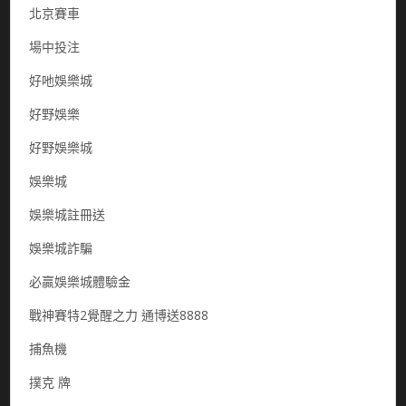
北京賽車
場中投注
好吔娛樂城
好野娛樂
好野娛樂城
娛樂城
娛樂城註冊送
娛樂城詐騙
必贏娛樂城體驗金
戰神賽特2覺醒之力 通博送8888
捕魚機
撲克 牌