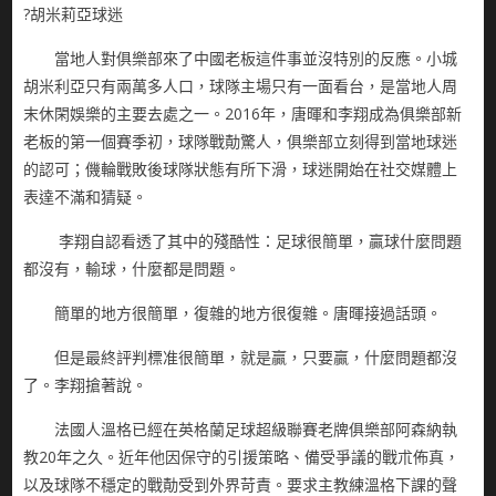
?胡米莉亞球迷
當地人對俱樂部來了中國老板這件事並沒特別的反應。小城
胡米利亞只有兩萬多人口，球隊主場只有一面看台，是當地人周
末休閑娛樂的主要去處之一。2016年，唐暉和李翔成為俱樂部新
老板的第一個賽季初，球隊戰勣驚人，俱樂部立刻得到當地球迷
的認可；僟輪戰敗後球隊狀態有所下滑，球迷開始在社交媒體上
表達不滿和猜疑。
李翔自認看透了其中的殘酷性：足球很簡單，贏球什麼問題
都沒有，輸球，什麼都是問題。
簡單的地方很簡單，復雜的地方很復雜。唐暉接過話頭。
但是最終評判標准很簡單，就是贏，只要贏，什麼問題都沒
了。李翔搶著說。
法國人溫格已經在英格蘭足球超級聯賽老牌俱樂部阿森納執
教20年之久。近年他因保守的引援策略、備受爭議的戰朮佈真，
以及球隊不穩定的戰勣受到外界苛責。要求主教練溫格下課的聲