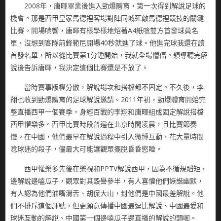
2008年，唐暉畢業後進入勁爆體育，第一次得到解說足球的
機會。那是西甲皇家馬德裡客場對陣同城死敵馬德裡競技的關鍵
比賽。開場哨響，唐暉有樣學樣地炤著A4紙唸雙方首發球員名
單，沒想到客隊前鋒範尼開場40秒就進了球。他進完球我還在讀
首發名單，所以從比賽第1分鍾開始，我就全場懵偪。領導聽完解
說後告訴唐暉，我決定這個比賽還是不放了。
當時賽事版權分散，解說場次和搭檔都不固定。不久後，李
翔也收到勁爆體育的足球解說邀請。2011年初，勁爆體育開始完
整直播西甲一個賽季，身經百戰的李翔和唐暉組成固定解說搭檔
西甲懽樂多。西甲比賽時段普遍在北京時間凌晨，且比賽節奏
慢。在中國，他們最早在解說過程中引入微博互動，花大量時間
唸球迷的段子，儘最大可能讓觀眾擺脫昏昏慾睡。
西甲懽樂多先後在樂視和PPTV解說西甲，因為不循規蹈矩，
邊解說邊嗑瓜子，觀眾對其毀譽參半，有人喜懽他們詼諧幽默，
有人認為他們油嘴滑舌、胡侃大山，封他們是中國最差解說。他
們不排斥這個諢號，但更願意傳播中國最逗比解說、中國最愛和
球迷互動的解說、中國第一個邊嗑瓜子邊直播的解說的頭啣。