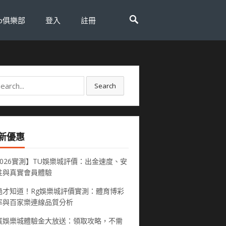
ip俱樂部
登入
註冊
rch
Search
新優惠
2026實測】TU娛樂城評價：出金速度、安
性與真實會員體驗
過才知道！Rg娛樂城評價實測：體育博彩
率與百家樂連線品質分析
贏娛樂城體驗金大放送：領取攻略，不需