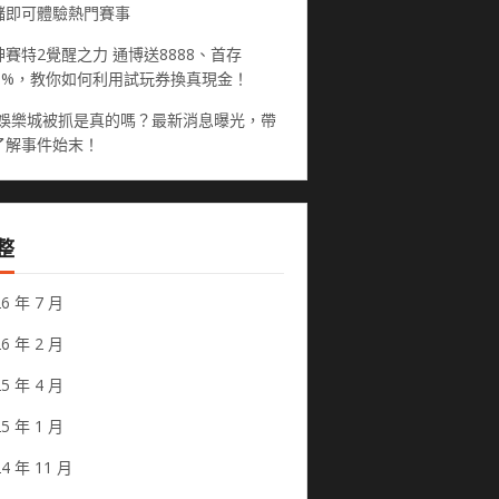
儲即可體驗熱門賽事
神賽特2覺醒之力 通博送8888、首存
00%，教你如何利用試玩券換真現金！
U娛樂城被抓是真的嗎？最新消息曝光，帶
了解事件始末！
整
26 年 7 月
26 年 2 月
25 年 4 月
25 年 1 月
24 年 11 月