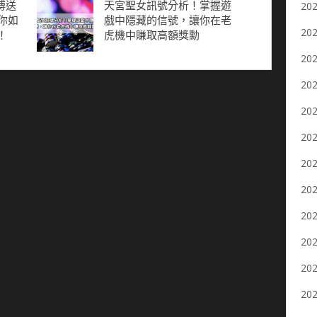
博送
天宮聖女訊號分析！掌握遊
20
教你如
戲中隱藏的信號，讓你在老
20
！
虎機中賺取高額獎勳
20
20
20
20
20
20
20
20
20
20