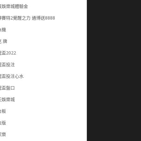
贏娛樂城體驗金
神賽特2覺醒之力 通博送8888
魚機
 牌
盃2022
冠盃投注
冠盃投注心水
冠盃盤口
天娛樂城
金板
金版
家樂