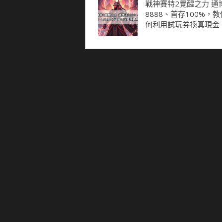
戰神賽特2覺醒之力 通
8888、首存100%，
何利用試玩券換真現金