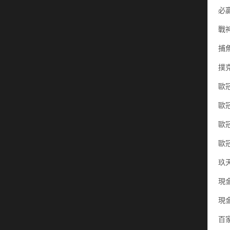
必
戰
捕
撲克
歐冠
歐
歐
歐
玖
現
現
百