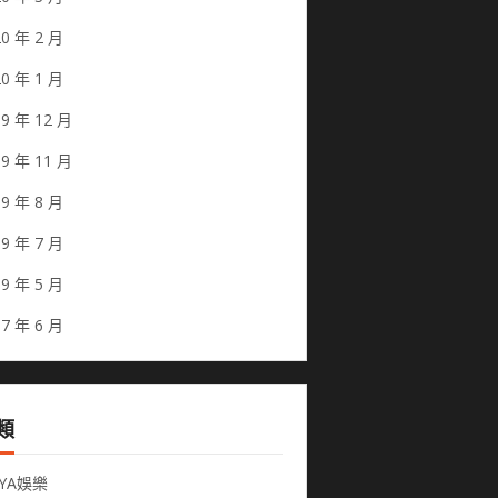
20 年 2 月
20 年 1 月
19 年 12 月
19 年 11 月
19 年 8 月
19 年 7 月
19 年 5 月
17 年 6 月
類
YA娛樂