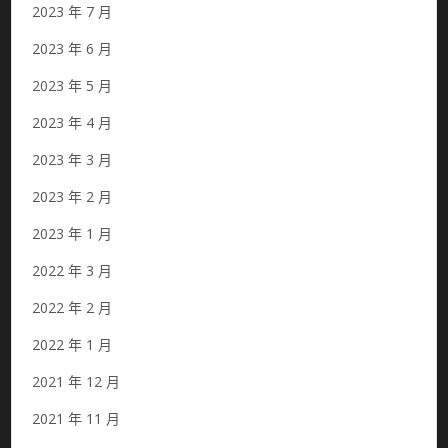
2023 年 7 月
2023 年 6 月
2023 年 5 月
2023 年 4 月
2023 年 3 月
2023 年 2 月
2023 年 1 月
2022 年 3 月
2022 年 2 月
2022 年 1 月
2021 年 12 月
2021 年 11 月