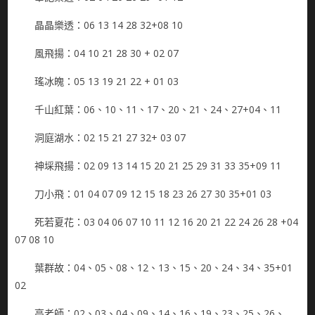
晶晶樂透：06 13 14 28 32+08 10
風飛揚：04 10 21 28 30 + 02 07
瑤冰魄：05 13 19 21 22 + 01 03
千山紅葉：06、10、11、17、20、21、24、27+04、11
洞庭湖水：02 15 21 27 32+ 03 07
神埰飛揚：02 09 13 14 15 20 21 25 29 31 33 35+09 11
刀小飛：01 04 07 09 12 15 18 23 26 27 30 35+01 03
死若夏花：03 04 06 07 10 11 12 16 20 21 22 24 26 28 +04
07 08 10
葉群故：04、05、08、12、13、15、20、24、34、35+01
02
高老師：02、03、04、09、14、16、19、23、25、26、