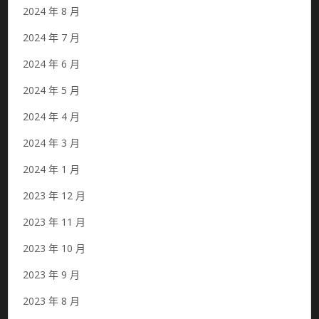
2024 年 8 月
2024 年 7 月
2024 年 6 月
2024 年 5 月
2024 年 4 月
2024 年 3 月
2024 年 1 月
2023 年 12 月
2023 年 11 月
2023 年 10 月
2023 年 9 月
2023 年 8 月