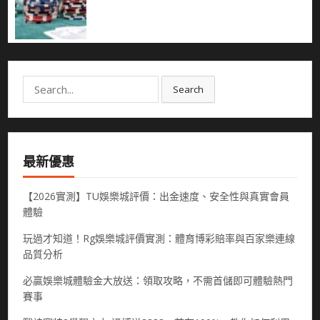
Search
Search
for:
最新優惠
【2026實測】TU娛樂城評價：出金速度、安全性與真實會員
體驗
玩過才知道！Rg娛樂城評價實測：體育博彩賠率與百家樂連線
品質分析
必贏娛樂城體驗金大放送：領取攻略，不需首儲即可體驗熱門
賽事