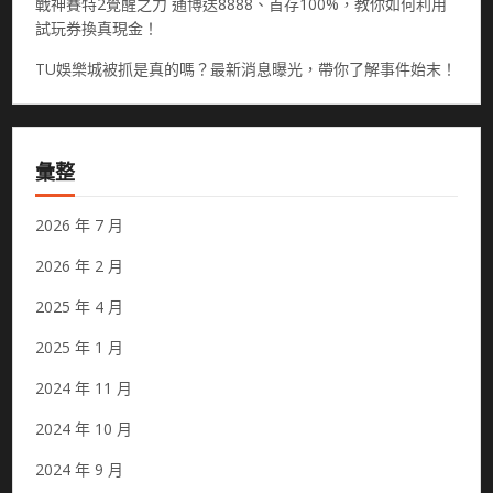
戰神賽特2覺醒之力 通博送8888、首存100%，教你如何利用
試玩券換真現金！
TU娛樂城被抓是真的嗎？最新消息曝光，帶你了解事件始末！
彙整
2026 年 7 月
2026 年 2 月
2025 年 4 月
2025 年 1 月
2024 年 11 月
2024 年 10 月
2024 年 9 月