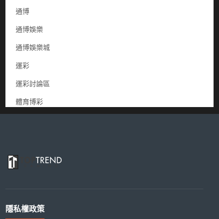
通博
通博娛樂
通博娛樂城
運彩
運彩討論區
體育博彩
隱私權政策