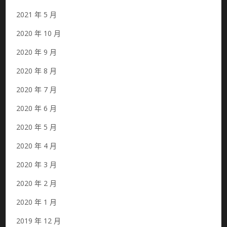
2021 年 5 月
2020 年 10 月
2020 年 9 月
2020 年 8 月
2020 年 7 月
2020 年 6 月
2020 年 5 月
2020 年 4 月
2020 年 3 月
2020 年 2 月
2020 年 1 月
2019 年 12 月