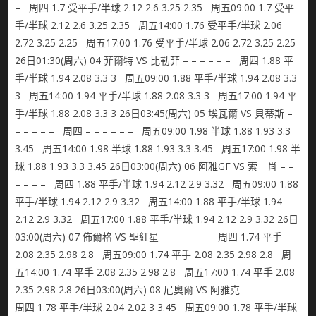
– 周四 1.7 受平手/半球 2.12 2.6 3.25 2.35 周五09:00 1.7 受平
手/半球 2.12 2.6 3.25 2.35 周五14:00 1.76 受平手/半球 2.06
2.72 3.25 2.25 周五17:00 1.76 受平手/半球 2.06 2.72 3.25 2.25
26日01:30(周六) 04 菲爾特 VS 比勒菲 – – – – – – 周四 1.88 平
手/半球 1.94 2.08 3.3 3 周五09:00 1.88 平手/半球 1.94 2.08 3.3
3 周五14:00 1.94 平手/半球 1.88 2.08 3.3 3 周五17:00 1.94 平
手/半球 1.88 2.08 3.3 3 26日03:45(周六) 05 埃瓦爾 VS 貝蒂斯 –
– – – – – 周四 – – – – – – 周五09:00 1.98 半球 1.88 1.93 3.3
3.45 周五14:00 1.98 半球 1.88 1.93 3.3 3.45 周五17:00 1.98 半
球 1.88 1.93 3.3 3.45 26日03:00(周六) 06 阿雅GF VS 索 肖 – –
– – – – 周四 1.88 平手/半球 1.94 2.12 2.9 3.32 周五09:00 1.88
平手/半球 1.94 2.12 2.9 3.32 周五14:00 1.88 平手/半球 1.94
2.12 2.9 3.32 周五17:00 1.88 平手/半球 1.94 2.12 2.9 3.32 26日
03:00(周六) 07 佈爾格 VS 聖紅星 – – – – – – 周四 1.74 平手
2.08 2.35 2.98 2.8 周五09:00 1.74 平手 2.08 2.35 2.98 2.8 周
五14:00 1.74 平手 2.08 2.35 2.98 2.8 周五17:00 1.74 平手 2.08
2.35 2.98 2.8 26日03:00(周六) 08 尼奧爾 VS 阿雅克 – – – – – –
周四 1.78 平手/半球 2.04 2.02 3 3.45 周五09:00 1.78 平手/半球