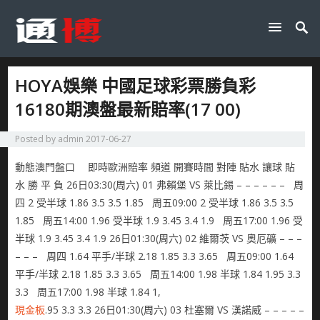
HOYA娛樂 中國足球彩票勝負彩
16180期澳盤最新賠率(17 00)
Posted by
admin
2017-06-27
動態澳門盤口 即時歐洲賠率 頻道 開賽時間 對陣 貼水 讓球 貼
水 勝 平 負 26日03:30(周六) 01 弗賴堡 VS 萊比錫 – – – – – – 周
四 2 受半球 1.86 3.5 3.5 1.85 周五09:00 2 受半球 1.86 3.5 3.5
1.85 周五14:00 1.96 受半球 1.9 3.45 3.4 1.9 周五17:00 1.96 受
半球 1.9 3.45 3.4 1.9 26日01:30(周六) 02 維爾茨 VS 奧厄礦 – – –
– – – 周四 1.64 平手/半球 2.18 1.85 3.3 3.65 周五09:00 1.64
平手/半球 2.18 1.85 3.3 3.65 周五14:00 1.98 半球 1.84 1.95 3.3
3.3 周五17:00 1.98 半球 1.84 1,
現金板
.95 3.3 3.3 26日01:30(周六) 03 杜塞爾 VS 漢諾威 – – – – –