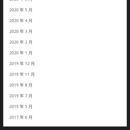
2020 年 5 月
2020 年 4 月
2020 年 3 月
2020 年 2 月
2020 年 1 月
2019 年 12 月
2019 年 11 月
2019 年 8 月
2019 年 7 月
2019 年 5 月
2017 年 6 月