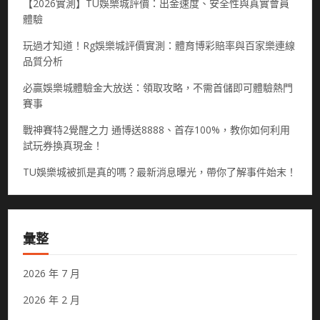
【2026實測】TU娛樂城評價：出金速度、安全性與真實會員
體驗
玩過才知道！Rg娛樂城評價實測：體育博彩賠率與百家樂連線
品質分析
必贏娛樂城體驗金大放送：領取攻略，不需首儲即可體驗熱門
賽事
戰神賽特2覺醒之力 通博送8888、首存100%，教你如何利用
試玩券換真現金！
TU娛樂城被抓是真的嗎？最新消息曝光，帶你了解事件始末！
彙整
2026 年 7 月
2026 年 2 月