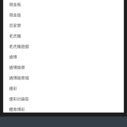
現金板
現金版
百家樂
老虎機
老虎機遊戲
通博
通博娛樂
通博娛樂城
運彩
運彩討論區
體育博彩