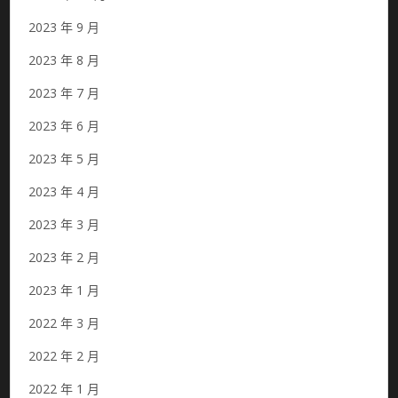
2023 年 9 月
2023 年 8 月
2023 年 7 月
2023 年 6 月
2023 年 5 月
2023 年 4 月
2023 年 3 月
2023 年 2 月
2023 年 1 月
2022 年 3 月
2022 年 2 月
2022 年 1 月