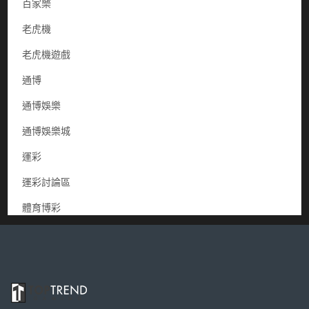
百家樂
老虎機
老虎機遊戲
通博
通博娛樂
通博娛樂城
運彩
運彩討論區
體育博彩