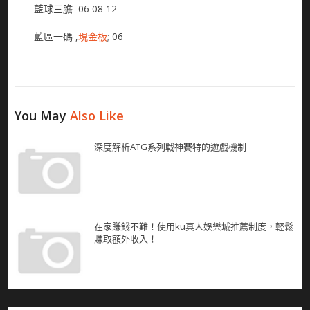
藍球三膽 06 08 12
藍區一碼 ,
現金板
; 06
You May
Also Like
深度解析ATG系列戰神賽特的遊戲機制
在家賺錢不難！使用ku真人娛樂城推薦制度，輕鬆
賺取額外收入！