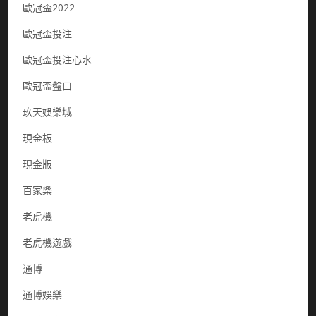
歐冠盃2022
歐冠盃投注
歐冠盃投注心水
歐冠盃盤口
玖天娛樂城
現金板
現金版
百家樂
老虎機
老虎機遊戲
通博
通博娛樂