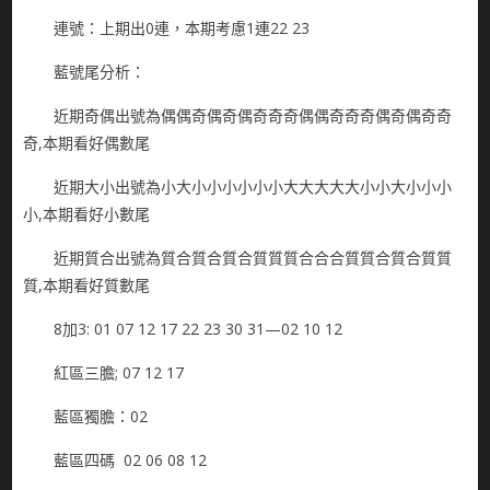
連號：上期出0連，本期考慮1連22 23
藍號尾分析：
近期奇偶出號為偶偶奇偶奇偶奇奇奇偶偶奇奇奇偶奇偶奇奇
奇,本期看好偶數尾
近期大小出號為小大小小小小小小大大大大大小小大小小小
小,本期看好小數尾
近期質合出號為質合質合質合質質質合合合質質合質合質質
質,本期看好質數尾
8加3: 01 07 12 17 22 23 30 31—02 10 12
紅區三膽; 07 12 17
藍區獨膽：02
藍區四碼 02 06 08 12