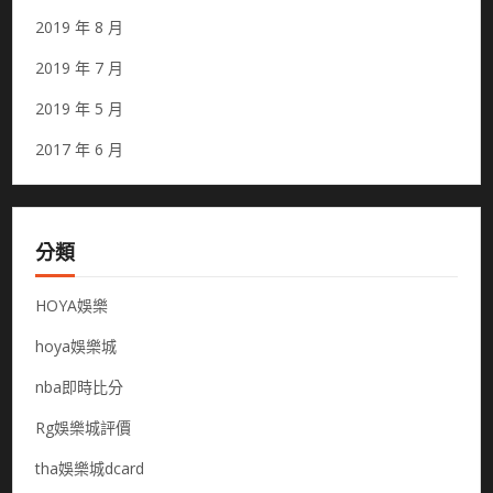
2019 年 8 月
2019 年 7 月
2019 年 5 月
2017 年 6 月
分類
HOYA娛樂
hoya娛樂城
nba即時比分
Rg娛樂城評價
tha娛樂城dcard