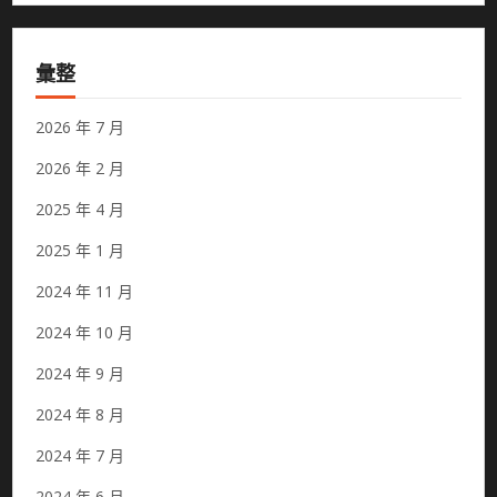
彙整
2026 年 7 月
2026 年 2 月
2025 年 4 月
2025 年 1 月
2024 年 11 月
2024 年 10 月
2024 年 9 月
2024 年 8 月
2024 年 7 月
2024 年 6 月