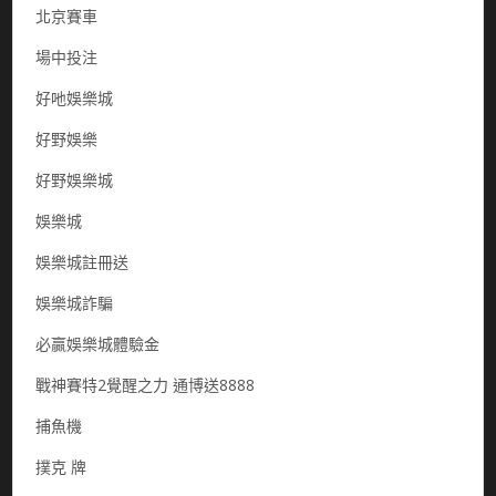
北京賽車
場中投注
好吔娛樂城
好野娛樂
好野娛樂城
娛樂城
娛樂城註冊送
娛樂城詐騙
必贏娛樂城體驗金
戰神賽特2覺醒之力 通博送8888
捕魚機
撲克 牌