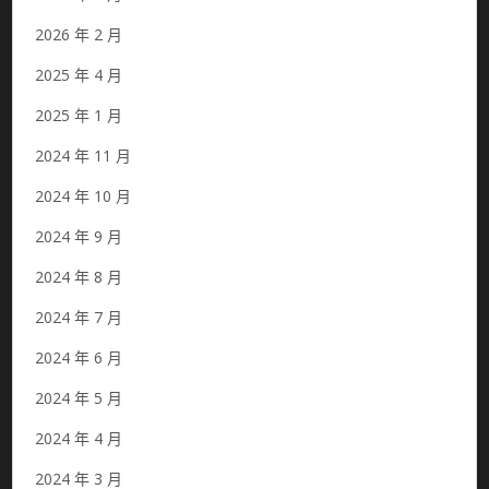
2026 年 2 月
2025 年 4 月
2025 年 1 月
2024 年 11 月
2024 年 10 月
2024 年 9 月
2024 年 8 月
2024 年 7 月
2024 年 6 月
2024 年 5 月
2024 年 4 月
2024 年 3 月