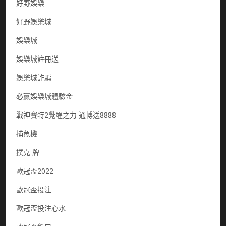
好野娛樂
好野娛樂城
娛樂城
娛樂城註冊送
娛樂城詐騙
必贏娛樂城體驗金
戰神賽特2覺醒之力 通博送8888
捕魚機
撲克 牌
歐冠盃2022
歐冠盃投注
歐冠盃投注心水