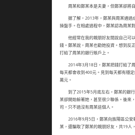
周某和鄭某本是夫妻，但鄭某卻將自
据了解，2013年，鄭某與周某通過
操盤手。在相處過程中，鄭某認為周某
他經常在我的親朋好友間說自己可以利
錢。鄭某說，周某也勸她投資。想到反正
打給了周某的銀行賬戶上。
2014年3月18日，鄭某把錢打給了
每天都會收到400元。見到每天都有穩定
萬元。
到了2015年5月底左右，鄭某的銀
某卻開始躲著她，甚至很少聯係。後來
司，只不過沒有周某這個人。
2016年9月5日，鄭某向旌陽區公安
某，還騙取了鄭某的親朋好友，共19人