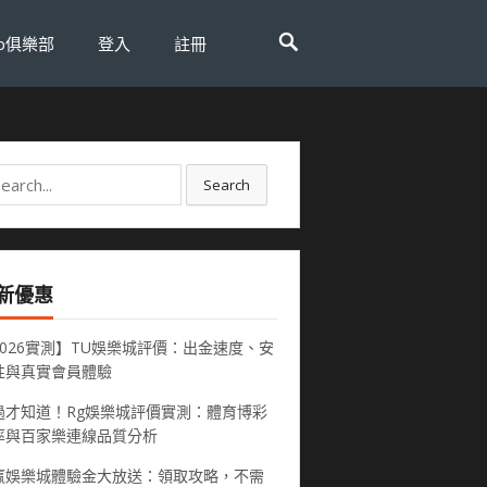
ip俱樂部
登入
註冊
rch
Search
新優惠
2026實測】TU娛樂城評價：出金速度、安
性與真實會員體驗
過才知道！Rg娛樂城評價實測：體育博彩
率與百家樂連線品質分析
贏娛樂城體驗金大放送：領取攻略，不需