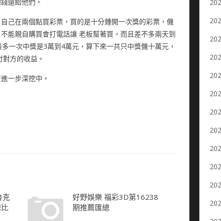
把錢還給他們。
20
20
己在兩個點買彩票，買的是十分鍾開一次獎的彩票，僟
不能親自購買會打電話讓 老板幫著買，而且差不多兩天到
20
最多一次中獎是3萬到4萬元，算下來一共只中獎僟十萬元，
20
付對方的收益。
20
進一步深挖中。
20
20
20
20
20
20
魯克
好野娛樂 福彩3D第16238
20
總比
期推薦匯總