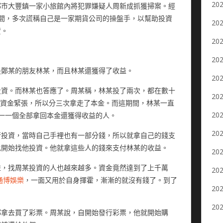
20
都市大豐鎮一家小旅館內將犯罪嫌疑人周新成抓獲掃案。經
年期間，多次謊稱自己是一家期貨公司的操盤手，以幫助投資
20
資。
20
20
鄭某的朋友林某，而且林某還獲得了收益。
20
。而林某也答應了。周某稱，林某投了兩次，都在數十
20
她的資金緊張，所以分三次拿走了本金。而這期間，林某一直
20
一一個全部拿回本金還獲得收益的人。
20
資，當時自己手裡也有一部分錢，所以就拿自己的錢支
也開始找他投資。他就拿這些人的錢來支付林某的收益。
20
找周某投資的人也越來越多。資金竟然達到了上千萬
20
通博娛樂
，一面又用於自身揮霍，漸漸的就沒有錢了。到了
20
20
去買了彩票。周某說，自開始發行彩票，他就開始購