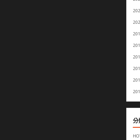
20
20
20
20
20
20
20
20
分
HO