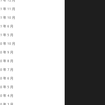
21 年 12 月
21 年 11 月
21 年 10 月
21 年 6 月
21 年 5 月
20 年 10 月
20 年 9 月
20 年 8 月
20 年 7 月
20 年 6 月
20 年 5 月
20 年 4 月
20 年 3 月