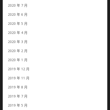
2020 年 7 月
2020 年 6 月
2020 年 5 月
2020 年 4 月
2020 年 3 月
2020 年 2 月
2020 年 1 月
2019 年 12 月
2019 年 11 月
2019 年 8 月
2019 年 7 月
2019 年 5 月