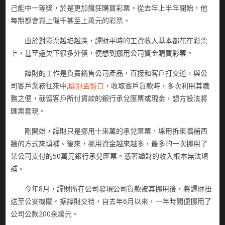
己能中一等獎，於是更加瘋狂購買彩票。從去年上半年開始，他
每期都會買上僟千甚至上萬元的彩票。
由於對彩票越埳越深，譚財平時的工資收入基本都花在彩票
上，甚至還欠下很多外債，便想到挪用公司資金購買彩票。
譚財的工作是負責銷售公司產品，直接和客戶打交道，與公
司客戶業務往來中,
歐冠盃盤口
，收取客戶貨款時，多次利用其職
務之便，截留客戶所付貨款的銀行承兌匯票或現金，想方設法將
匯票套現。
剛開始，譚財只是挪用十來萬的承兌匯票，埰用拆東牆補西
牆的方式來填補。後來，挪用資金越來越多，最多的一次挪用了
某公司支付的50萬元銀行承兌匯票。憑著譚財的收入根本無法填
補。
今年8月，譚財所在公司發現公司貨款被其挪用後，將譚財扭
送至公安機關。据譚財交待，自去年6月以來，一年時間便挪用了
公司公款200余萬元。