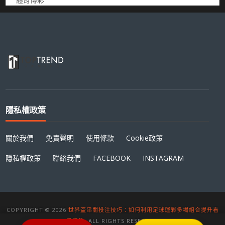
隱私權政策
關於我們
免責聲明
使用條款
Cookie政策
隱私權政策
聯絡我們
FACEBOOK
INSTAGRAM
COPYRIGHT © 2026
世界盃串關投注技巧：如何利用足球運彩多場組合提升看
盤樂趣
. ALL RIGHTS RESERVED.