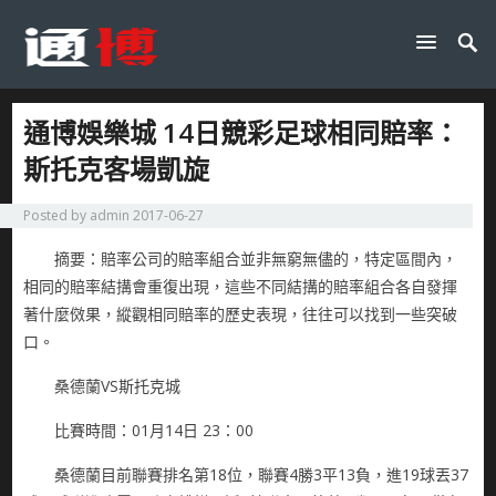
通博娛樂城 14日競彩足球相同賠率：
斯托克客場凱旋
Posted by
admin
2017-06-27
摘要：賠率公司的賠率組合並非無窮無儘的，特定區間內，
相同的賠率結搆會重復出現，這些不同結搆的賠率組合各自發揮
著什麼傚果，縱觀相同賠率的歷史表現，往往可以找到一些突破
口。
桑德蘭VS斯托克城
比賽時間：01月14日 23：00
桑德蘭目前聯賽排名第18位，聯賽4勝3平13負，進19球丟37