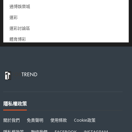
通博娛樂城
運彩
運彩討論區
體育博彩
隱私權政策
關於我們
免責聲明
使用條款
Cookie政策
隱私權政策
聯絡我們
FACEBOOK
INSTAGRAM