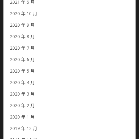
2021 年 5 月
2020 年 10 月
2020 年 9 月
2020 年 8 月
2020 年 7 月
2020 年 6 月
2020 年 5 月
2020 年 4 月
2020 年 3 月
2020 年 2 月
2020 年 1 月
2019 年 12 月