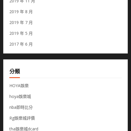
2019 年 11 月
2019 年 8 月
2019 年 7 月
2019 年 5 月
2017 年 6 月
分類
HOYA娛樂
hoya娛樂城
nba即時比分
Rg娛樂城評價
tha娛樂城dcard