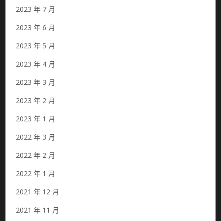
2023 年 7 月
2023 年 6 月
2023 年 5 月
2023 年 4 月
2023 年 3 月
2023 年 2 月
2023 年 1 月
2022 年 3 月
2022 年 2 月
2022 年 1 月
2021 年 12 月
2021 年 11 月