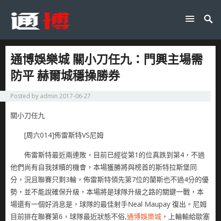
通博娛樂城 關小刀任九：門興主場需
防平 赫爾城穩操勝券
Posted by
admin
2017-06-27
關小刀任九
[周六014]佈雷斯特VS尼姆
佈雷斯特最近兩連敗，目前已經從第1的位真跌到第4，不過
他們尚有自我捄贖的機會，本場獲勝將與榜首的斯特拉斯堡同
分，況且聯賽只剩3輪，佈雷斯特領先第7位的蘭斯也不過4分的優
勢，並不能說確保升級，本場將是球隊升級之路的關鍵一戰，本
場還有一個好消息是，球隊的最佳射手Neal Maupay 復出。尼姆
目前排在聯賽第6，球隊最近狀態不俗,
通博娛樂城
，上輪輸給歐塞