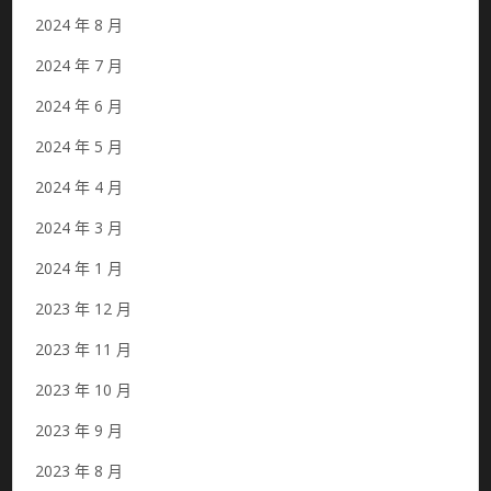
2024 年 8 月
2024 年 7 月
2024 年 6 月
2024 年 5 月
2024 年 4 月
2024 年 3 月
2024 年 1 月
2023 年 12 月
2023 年 11 月
2023 年 10 月
2023 年 9 月
2023 年 8 月