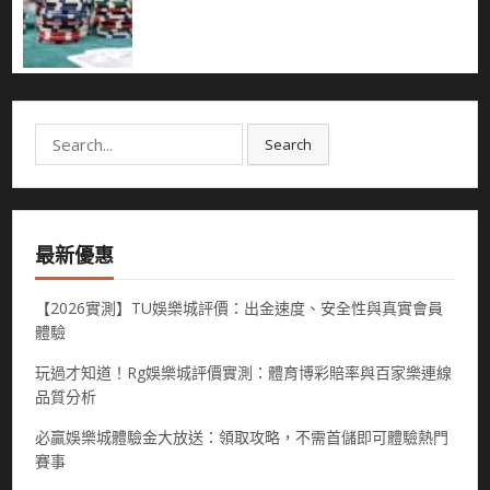
Search
Search
for:
最新優惠
【2026實測】TU娛樂城評價：出金速度、安全性與真實會員
體驗
玩過才知道！Rg娛樂城評價實測：體育博彩賠率與百家樂連線
品質分析
必贏娛樂城體驗金大放送：領取攻略，不需首儲即可體驗熱門
賽事