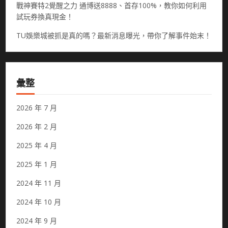
戰神賽特2覺醒之力 通博送8888、首存100%，教你如何利用
試玩券換真現金！
TU娛樂城被抓是真的嗎？最新消息曝光，帶你了解事件始末！
彙整
2026 年 7 月
2026 年 2 月
2025 年 4 月
2025 年 1 月
2024 年 11 月
2024 年 10 月
2024 年 9 月