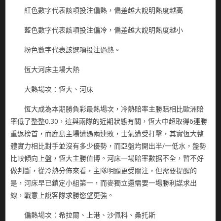
紅色數字代表該項投注偏熱，偏差越大說明熱度越高
藍色數字代表該項投注偏冷，偏差越大說明熱度越小
粉色數字代表該選項投注過熱。
恆大河床主場大熱
大熱場次：恆大、河床
恆大成為本期勝負彩最熱場次，冷熱賠率主勝賠相比歐洲賠
率低了整整0.30，這與兩隊的近期狀態有關，恆大中超取得6連勝
重返榜首，而鹿島主場遭遇兩連敗，士氣遭受打擊，其實恆大整
體實力相比對手並沒有多少優勢，而亞盤均開出半/一低水，盤勢
比較傾向上盤，恆大主勝值博。河床一場賠率數据不全，暫不好
做判斷，從冷熱分佈來看，主隊明顯更受關注，但需要提醒的
是，河床早已鎖定小組第一，而麥獨立還需要一場勝利謀求出
線，戰意上說客隊求勝慾望更強。
偏熱場次：希拉爾、上港、沙佩科、桑托斯