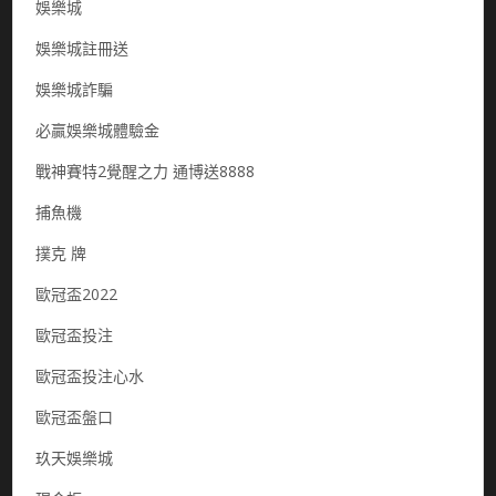
娛樂城
娛樂城註冊送
娛樂城詐騙
必贏娛樂城體驗金
戰神賽特2覺醒之力 通博送8888
捕魚機
撲克 牌
歐冠盃2022
歐冠盃投注
歐冠盃投注心水
歐冠盃盤口
玖天娛樂城