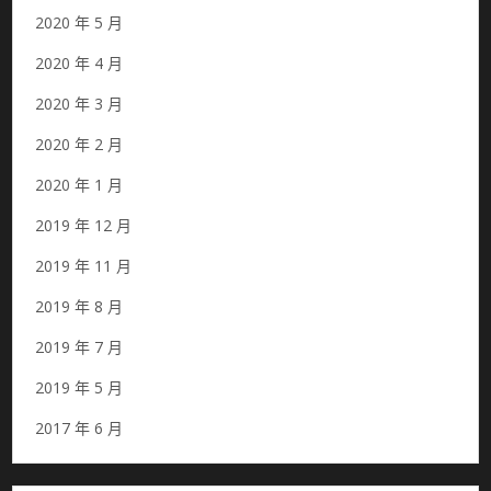
2020 年 5 月
2020 年 4 月
2020 年 3 月
2020 年 2 月
2020 年 1 月
2019 年 12 月
2019 年 11 月
2019 年 8 月
2019 年 7 月
2019 年 5 月
2017 年 6 月