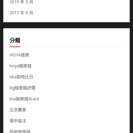
2019 年 5 月
2017 年 6 月
分類
HOYA娛樂
hoya娛樂城
nba即時比分
Rg娛樂城評價
tha娛樂城dcard
北京賽車
場中投注
好吔娛樂城