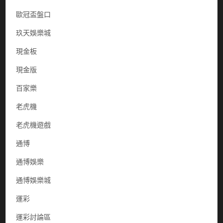
歐冠盃盤口
玖天娛樂城
現金板
現金版
百家樂
老虎機
老虎機遊戲
通博
通博娛樂
通博娛樂城
運彩
運彩討論區