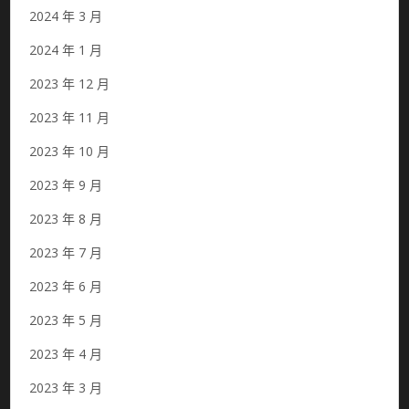
2024 年 3 月
2024 年 1 月
2023 年 12 月
2023 年 11 月
2023 年 10 月
2023 年 9 月
2023 年 8 月
2023 年 7 月
2023 年 6 月
2023 年 5 月
2023 年 4 月
2023 年 3 月