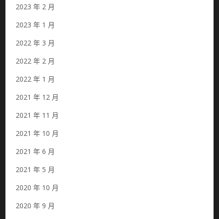
2023 年 2 月
2023 年 1 月
2022 年 3 月
2022 年 2 月
2022 年 1 月
2021 年 12 月
2021 年 11 月
2021 年 10 月
2021 年 6 月
2021 年 5 月
2020 年 10 月
2020 年 9 月