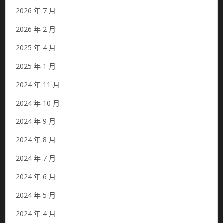
2026 年 7 月
2026 年 2 月
2025 年 4 月
2025 年 1 月
2024 年 11 月
2024 年 10 月
2024 年 9 月
2024 年 8 月
2024 年 7 月
2024 年 6 月
2024 年 5 月
2024 年 4 月