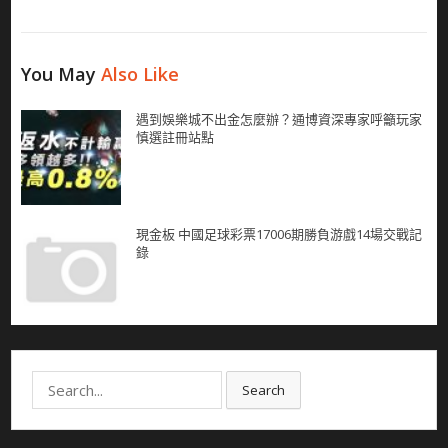
You May
Also Like
遇到娛樂城不出金怎麼辦？通博資深專家呼籲玩家
慎選註冊站點
現金板 中國足球彩票17006期勝負游戲14場交戰記
錄
Search
Search
for: