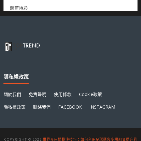
體育博彩
隱私權政策
關於我們
免責聲明
使用條款
Cookie政策
隱私權政策
聯絡我們
FACEBOOK
INSTAGRAM
COPYRIGHT © 2026
世界盃串關投注技巧：如何利用足球運彩多場組合提升看