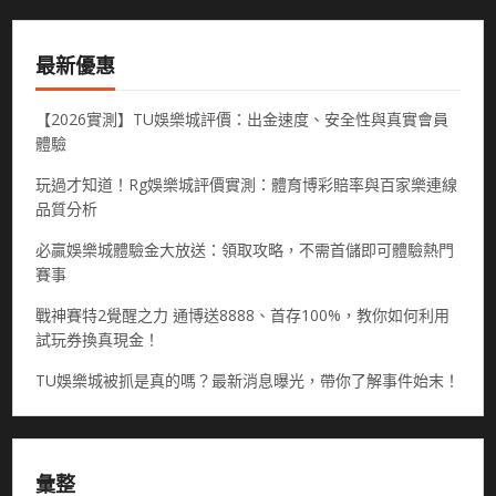
最新優惠
【2026實測】TU娛樂城評價：出金速度、安全性與真實會員
體驗
玩過才知道！Rg娛樂城評價實測：體育博彩賠率與百家樂連線
品質分析
必贏娛樂城體驗金大放送：領取攻略，不需首儲即可體驗熱門
賽事
戰神賽特2覺醒之力 通博送8888、首存100%，教你如何利用
試玩券換真現金！
TU娛樂城被抓是真的嗎？最新消息曝光，帶你了解事件始末！
彙整