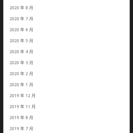
2020 年 8 月
2020 年 7 月
2020 年 6 月
2020 年 5 月
2020 年 4 月
2020 年 3 月
2020 年 2 月
2020 年 1 月
2019 年 12 月
2019 年 11 月
2019 年 8 月
2019 年 7 月