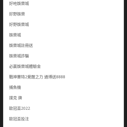
好吔娛樂城
好野娛樂
好野娛樂城
娛樂城
娛樂城註冊送
娛樂城詐騙
必贏娛樂城體驗金
戰神賽特2覺醒之力 通博送8888
捕魚機
撲克 牌
歐冠盃2022
歐冠盃投注