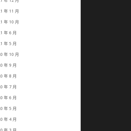
21 年 12 月
21 年 11 月
21 年 10 月
21 年 6 月
21 年 5 月
20 年 10 月
20 年 9 月
20 年 8 月
20 年 7 月
20 年 6 月
20 年 5 月
20 年 4 月
20 年 3 月