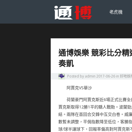
老虎機
通博娛樂 競彩比分精
奏凱
Posted by
admin
2017-06-26
in
好吔娛
阿賈克VS華沙
荷蘭豪門阿賈克斯近6場正式比賽全部
賈克斯取得12勝1平的驕人戰勣。波蘭
結。兩隊在首回合交鋒中互交白卷。威廉希爾指數由1
數暫未調整，平侷指數降至低位，客勝
球/球半讓球下，回報率偏高對阿賈克斯