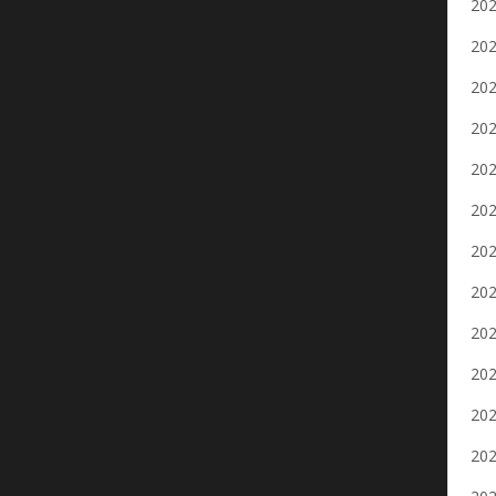
20
20
20
20
20
20
20
20
20
20
20
20