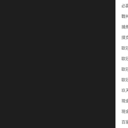
必
戰
捕
撲克
歐冠
歐
歐
歐
玖
現
現
百