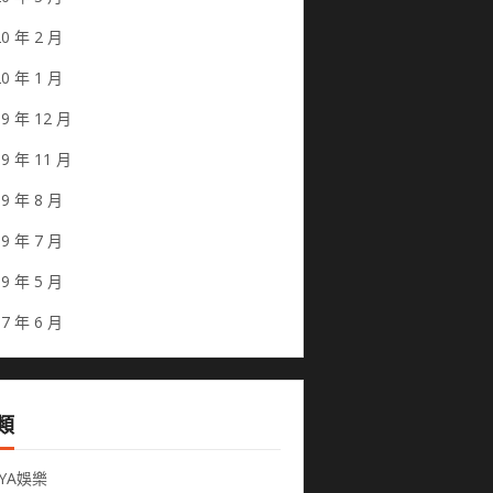
20 年 2 月
20 年 1 月
19 年 12 月
19 年 11 月
19 年 8 月
19 年 7 月
19 年 5 月
17 年 6 月
類
YA娛樂