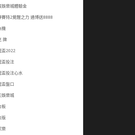
贏娛樂城體驗金
神賽特2覺醒之力 通博送8888
魚機
 牌
盃2022
冠盃投注
冠盃投注心水
冠盃盤口
天娛樂城
金板
金版
家樂