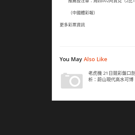
推薦投注單：周四002阿賈克（2比1；2
（中國體彩報）
更多彩票資訊
You May
Also Like
老虎機 21日競彩盤口
析：蔚山現代高水可博