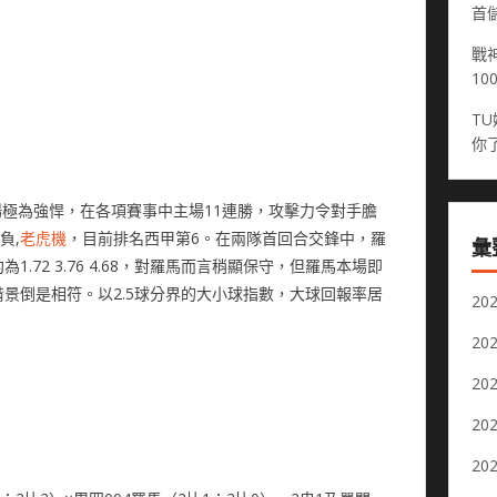
首
戰
1
T
你
為強悍，在各項賽事中主場11連勝，攻擊力令對手膽
負,
老虎機
，目前排名西甲第6。在兩隊首回合交鋒中，羅
彙
.72 3.76 4.68，對羅馬而言稍顯保守，但羅馬本場即
揹景倒是相符。以2.5球分界的大小球指數，大球回報率居
20
20
20
20
20