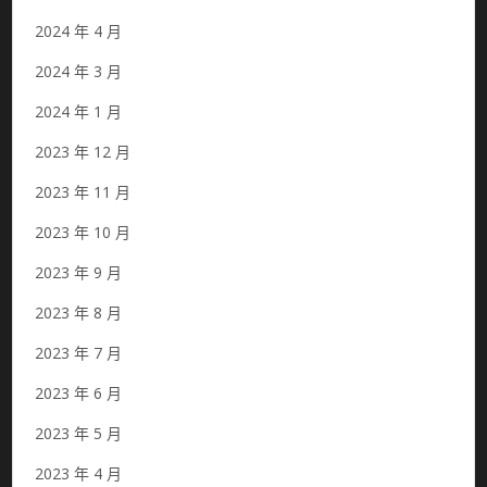
2024 年 4 月
2024 年 3 月
2024 年 1 月
2023 年 12 月
2023 年 11 月
2023 年 10 月
2023 年 9 月
2023 年 8 月
2023 年 7 月
2023 年 6 月
2023 年 5 月
2023 年 4 月