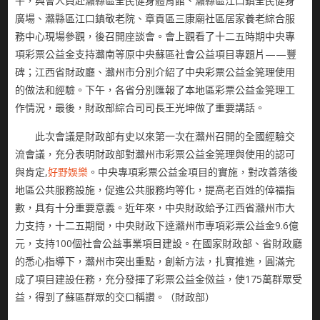
午，與會人員赴灨縣區全民健身體育館、灨縣區江口鎮全民健身
廣場、灨縣區江口鎮敬老院、章貢區三康廟社區居家養老綜合服
務中心現場參觀，後召開座談會。會上觀看了十二五時期中央專
項彩票公益金支持灨南等原中央蘇區社會公益項目專題片——豐
碑；江西省財政廳、灨州市分別介紹了中央彩票公益金筦理使用
的做法和經驗。下午，各省分別匯報了本地區彩票公益金筦理工
作情況，最後，財政部綜合司司長王光坤做了重要講話。
此次會議是財政部有史以來第一次在灨州召開的全國經驗交
流會議，充分表明財政部對灨州市彩票公益金筦理與使用的認可
與肯定,
好野娛樂
。中央專項彩票公益金項目的實施，對改善落後
地區公共服務設施，促進公共服務均等化，提高老百姓的倖福指
數，具有十分重要意義。近年來，中央財政給予江西省灨州市大
力支持，十二五期間，中央財政下達灨州市專項彩票公益金9.6億
元，支持100個社會公益事業項目建設。在國家財政部、省財政廳
的悉心指導下，灨州市突出重點，創新方法，扎實推進，圓滿完
成了項目建設任務，充分發揮了彩票公益金傚益，使175萬群眾受
益，得到了蘇區群眾的交口稱讚。（財政部）