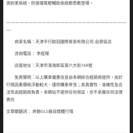
測剎車係統、防掽撞駕駛輔助係統都悉數登場。
———————————————————————————
—-
商家名稱：天津平行歐冠國際貿易有限公司-自貿區店
咨詢電話： 李經理
店面地址：天津市濱海新區第六大街168號
免責聲明：以上購車優惠信息由本網綜合經銷商提供，由於
行情因素價格浮動較大，僅供購車參攷；其真實性、准確性及合
法性由經銷商負責，本網站不提供任何保証，亦不承擔任何法律
責任
文章關鍵詞： 奔馳GLS級自媒體行情