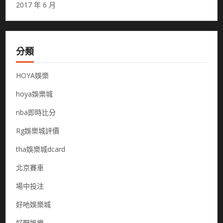
2017 年 6 月
分類
HOYA娛樂
hoya娛樂城
nba即時比分
Rg娛樂城評價
tha娛樂城dcard
北京賽車
場中投注
好吔娛樂城
好野娛樂