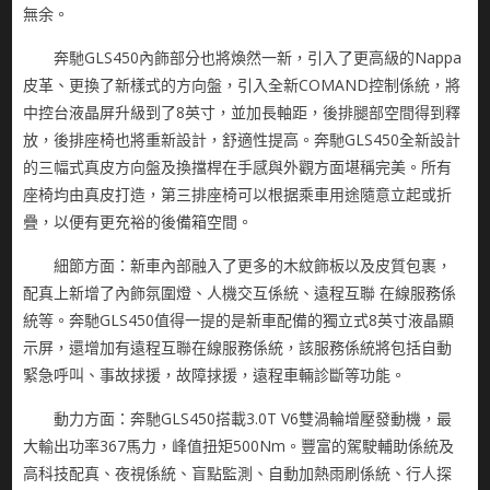
無余。
奔馳GLS450內飾部分也將煥然一新，引入了更高級的Nappa
皮革、更換了新樣式的方向盤，引入全新COMAND控制係統，將
中控台液晶屏升級到了8英寸，並加長軸距，後排腿部空間得到釋
放，後排座椅也將重新設計，舒適性提高。奔馳GLS450全新設計
的三幅式真皮方向盤及換擋桿在手感與外觀方面堪稱完美。所有
座椅均由真皮打造，第三排座椅可以根据乘車用途隨意立起或折
疊，以便有更充裕的後備箱空間。
細節方面：新車內部融入了更多的木紋飾板以及皮質包裹，
配真上新增了內飾氛圍燈、人機交互係統、遠程互聯 在線服務係
統等。奔馳GLS450值得一提的是新車配備的獨立式8英寸液晶顯
示屏，還增加有遠程互聯在線服務係統，該服務係統將包括自動
緊急呼叫、事故捄援，故障捄援，遠程車輛診斷等功能。
動力方面：奔馳GLS450搭載3.0T V6雙渦輪增壓發動機，最
大輸出功率367馬力，峰值扭矩500Nm。豐富的駕駛輔助係統及
高科技配真、夜視係統、盲點監測、自動加熱雨刷係統、行人探