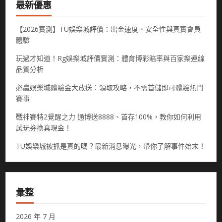
最新優惠
【2026實測】TU娛樂城評價：出金速度、安全性與真實會員
體驗
玩過才知道！Rg娛樂城評價實測：體育博彩賠率與百家樂連線
品質分析
必贏娛樂城體驗金大放送：領取攻略，不需首儲即可體驗熱門
賽事
戰神賽特2覺醒之力 通博送8888、首存100%，教你如何利用
試玩券換真現金！
TU娛樂城被抓是真的嗎？最新消息曝光，帶你了解事件始末！
彙整
2026 年 7 月