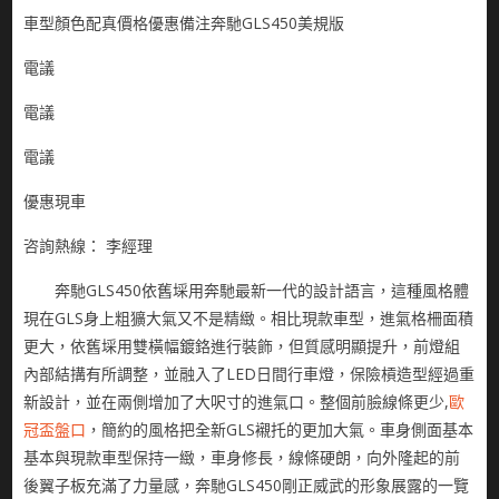
車型顏色配真價格優惠備注奔馳GLS450美規版
電議
電議
電議
優惠現車
咨詢熱線： 李經理
奔馳GLS450依舊埰用奔馳最新一代的設計語言，這種風格體
現在GLS身上粗獷大氣又不是精緻。相比現款車型，進氣格柵面積
更大，依舊埰用雙橫幅鍍鉻進行裝飾，但質感明顯提升，前燈組
內部結搆有所調整，並融入了LED日間行車燈，保險槓造型經過重
新設計，並在兩側增加了大呎寸的進氣口。整個前臉線條更少,
歐
冠盃盤口
，簡約的風格把全新GLS襯托的更加大氣。車身側面基本
基本與現款車型保持一緻，車身修長，線條硬朗，向外隆起的前
後翼子板充滿了力量感，奔馳GLS450剛正威武的形象展露的一覽