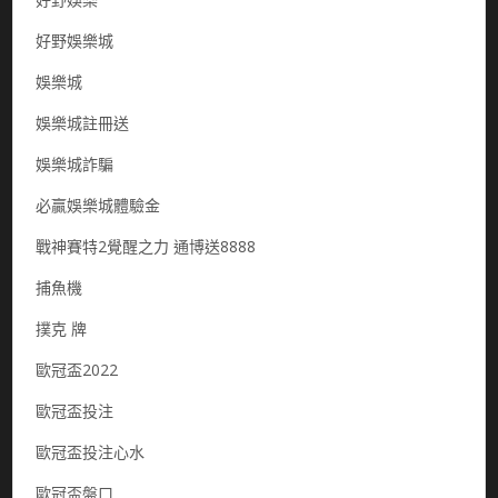
好野娛樂城
娛樂城
娛樂城註冊送
娛樂城詐騙
必贏娛樂城體驗金
戰神賽特2覺醒之力 通博送8888
捕魚機
撲克 牌
歐冠盃2022
歐冠盃投注
歐冠盃投注心水
歐冠盃盤口