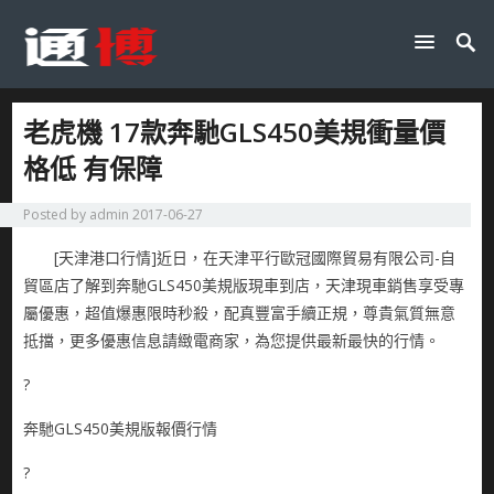
老虎機 17款奔馳GLS450美規衝量價
格低 有保障
Posted by
admin
2017-06-27
[天津港口行情]近日，在天津平行歐冠國際貿易有限公司-自
貿區店了解到奔馳GLS450美規版現車到店，天津現車銷售享受專
屬優惠，超值爆惠限時秒殺，配真豐富手續正規，尊貴氣質無意
抵擋，更多優惠信息請緻電商家，為您提供最新最快的行情。
?
奔馳GLS450美規版報價行情
?