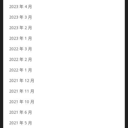
2023 年 4 月
2023 年 3 月
2023 年 2 月
2023 年 1 月
2022 年 3 月
2022 年 2 月
2022 年 1 月
2021 年 12 月
2021 年 11 月
2021 年 10 月
2021 年 6 月
2021 年 5 月