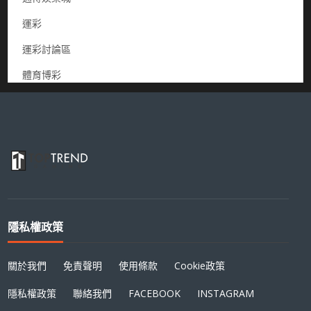
運彩
運彩討論區
體育博彩
隱私權政策
關於我們
免責聲明
使用條款
Cookie政策
隱私權政策
聯絡我們
FACEBOOK
INSTAGRAM