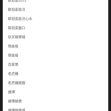
歐冠盃2022
歐冠盃投注
歐冠盃投注心水
歐冠盃盤口
玖天娛樂城
現金板
現金版
百家樂
老虎機
老虎機遊戲
通博
通博娛樂
通博娛樂城