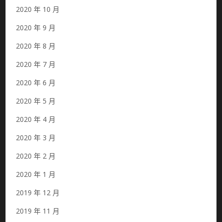
2020 年 10 月
2020 年 9 月
2020 年 8 月
2020 年 7 月
2020 年 6 月
2020 年 5 月
2020 年 4 月
2020 年 3 月
2020 年 2 月
2020 年 1 月
2019 年 12 月
2019 年 11 月