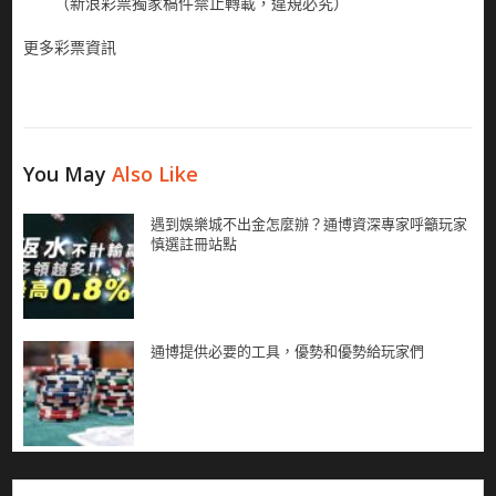
（新浪彩票獨家稿件禁止轉載，違規必究）
更多彩票資訊
You May
Also Like
遇到娛樂城不出金怎麼辦？通博資深專家呼籲玩家
慎選註冊站點
通博提供必要的工具，優勢和優勢給玩家們