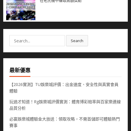
在老虎機中賺取高額獎勳
Search
Search
for:
最新優惠
【2026實測】TU娛樂城評價：出金速度、安全性與真實會員
體驗
玩過才知道！Rg娛樂城評價實測：體育博彩賠率與百家樂連線
品質分析
必贏娛樂城體驗金大放送：領取攻略，不需首儲即可體驗熱門
賽事