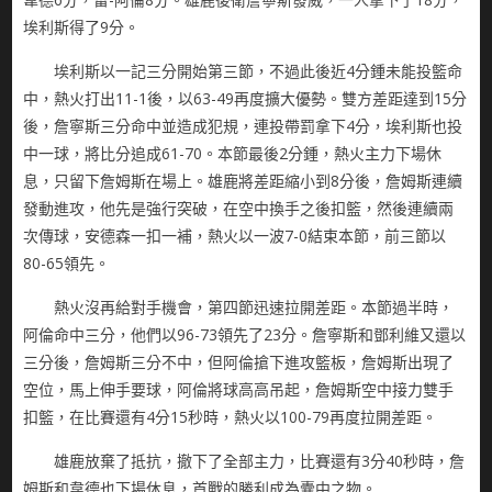
埃利斯得了9分。
埃利斯以一記三分開始第三節，不過此後近4分鍾未能投籃命
中，熱火打出11-1後，以63-49再度擴大優勢。雙方差距達到15分
後，詹寧斯三分命中並造成犯規，連投帶罰拿下4分，埃利斯也投
中一球，將比分追成61-70。本節最後2分鍾，熱火主力下場休
息，只留下詹姆斯在場上。雄鹿將差距縮小到8分後，詹姆斯連續
發動進攻，他先是強行突破，在空中換手之後扣籃，然後連續兩
次傳球，安德森一扣一補，熱火以一波7-0結束本節，前三節以
80-65領先。
熱火沒再給對手機會，第四節迅速拉開差距。本節過半時，
阿倫命中三分，他們以96-73領先了23分。詹寧斯和鄧利維又還以
三分後，詹姆斯三分不中，但阿倫搶下進攻籃板，詹姆斯出現了
空位，馬上伸手要球，阿倫將球高高吊起，詹姆斯空中接力雙手
扣籃，在比賽還有4分15秒時，熱火以100-79再度拉開差距。
雄鹿放棄了抵抗，撤下了全部主力，比賽還有3分40秒時，詹
姆斯和韋德也下場休息，首戰的勝利成為囊中之物。