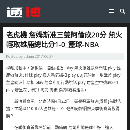
老虎機 詹姆斯准三雙阿倫砍20分 熱火
輕取雄鹿總比分1-0_籃球-NBA
Posted by
admin
2017-06-27
視頻加載中，請稍候… 自動播放 play 熱火勝雄鹿開門紅 play 雄
鹿vs熱火5佳球 play 鳥人霸氣補扣 play LBJ罰球線一步戰斧 play
詹皇助波什暴扣 play 詹寧斯用行動說話 play 詹皇空中強取2+1
play 詹皇左手暴扣 向前 向後 (點擊觀看組圖)
新浪體育訊 北京時間4月22日，衛冕冠軍熱火[微博]首戰告
捷，主場以110-87大勝雄鹿。>>>您如何評價熱火季後賽首戰得
勝？
在季後賽首戰開始前，勒佈朗-詹姆斯總是睡不好，進入