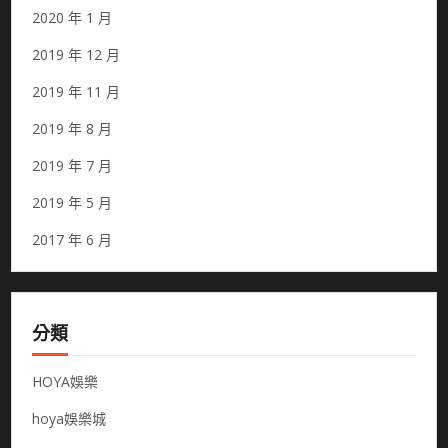
2020 年 1 月
2019 年 12 月
2019 年 11 月
2019 年 8 月
2019 年 7 月
2019 年 5 月
2017 年 6 月
分類
HOYA娛樂
hoya娛樂城