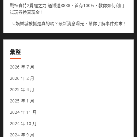
戰神賽特2覺醒之力 通博送8888、首存100%，教你如何利用
試玩券換真現金！
TU娛樂城被抓是真的嗎？最新消息曝光，帶你了解事件始末！
彙整
2026 年 7 月
2026 年 2 月
2025 年 4 月
2025 年 1 月
2024 年 11 月
2024 年 10 月
2024 年 9 月