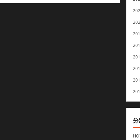
20
20
20
20
20
20
20
20
分
HO