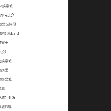
ya娛樂城
a即時比分
g娛樂城評價
a娛樂城dcard
京賽車
中投注
吔娛樂城
野娛樂
野娛樂城
樂城
樂城註冊送
樂城詐騙