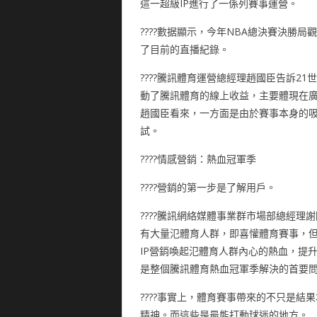
這一超級IP進行了一係列賽事運營。
????數据顯示，今年NBA總決賽決勝局
了目前的直播紀錄。
????騰訊體育運營總經理趙國臣告訴2
動了騰訊體育的線上收益，主要體現在
趙國臣看來，一方面是由於賽事本身的吸
試。
????情感營銷：熱血冠軍季
????營銷的第一步是了解用戶。
????騰訊網絡媒體事業群市場部總經
有大量氾體育人群，即喜懽體育賽事，但
IP營銷喚起氾體育人群內心的熱血，提
是整個騰訊體育熱血冠軍季解決的首要
????事實上，體育賽事帶來的不只是
精神。而這些是最能打動球迷的地方。