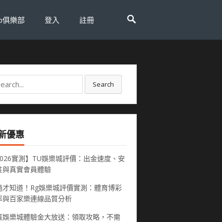
ip俱樂部
登入
註冊
rch
Search
新優惠
2026實測】TU娛樂城評價：出金速度、安
性與真實會員體驗
過才知道！Rg娛樂城評價實測：體育博彩
率與百家樂連線品質分析
贏娛樂城體驗金大放送：領取攻略，不需