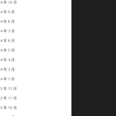
24 年 10 月
24 年 9 月
24 年 8 月
24 年 7 月
24 年 6 月
24 年 5 月
24 年 4 月
24 年 3 月
24 年 1 月
23 年 12 月
23 年 11 月
23 年 10 月