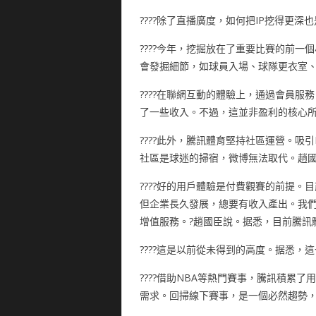
????除了直播廣度，如何把IP挖得更深
????今年，挖掘放在了重要比賽的前
會發掘細節，如球員入場、球隊更衣室
????在聯網互動的體驗上，通過會員
了一些收入。不過，這並非盈利的核心
????此外，騰訊體育堅持社區運營。吸
社區是球迷的掃宿，微博無法取代。趙
????好的用戶體驗是付費觀賽的前提
但企業長久發展，總要有收入產出。我
增值服務。?趙國臣說。据悉，目前騰訊
????這是以前從未得到的高度。据悉，
????借助NBA等熱門賽事，騰訊積累
需求。回掃線下賽事，是一個必然趨勢