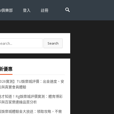
ip俱樂部
登入
註冊
rch
Search
新優惠
2026實測】TU娛樂城評價：出金速度、安
性與真實會員體驗
過才知道！Rg娛樂城評價實測：體育博彩
率與百家樂連線品質分析
贏娛樂城體驗金大放送：領取攻略，不需