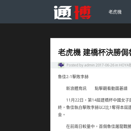
老虎機
老虎機 建橋杯決勝侷
Posted by
admin
2017-06-26
in
HOYA
魯佳2-1擊敗李赫
新浪體育訊 點擊觀看動圖碁譜
11月22日，第14屆建橋杯中國女子
終，魯佳執白擊敗李赫以2比1奪得本屆
金。
在前兩日較量中，首侷魯佳屠龍戰勝李