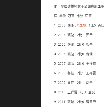
附：歷屆建橋杯女子公開賽冠亞軍
屆 年份 冠軍 比分 亞軍
1 2003 張璇 ,
老虎機
; 1比0 黃佳
2 2004 張璇 2比1 鄭喦
3 2005 張璇 2比0 鄭喦
4 2006 張璇 2比0 魯佳
5 2007 鄭喦 2比0 王祥雲
6 2008 魯佳 2比1 王祥雲
7 2009 魯佳 2比1 鄭喦
8 2010 王祥雲 2比1 唐奕
9 2011 張璇 2比0 曹又尹