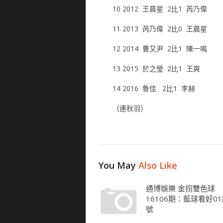
10 2012 王晨星 2比1 芮乃偉
11 2013 芮乃偉 2比0 王晨星
12 2014 曹又尹 2比1 陳一鳴
13 2015 於之瑩 2比1 王爽
14 2016 魯佳 2比1 李赫
（連秋羽）
You May
Also Like
通博娛樂 金拐雙色球
16106期：藍球看好0
號