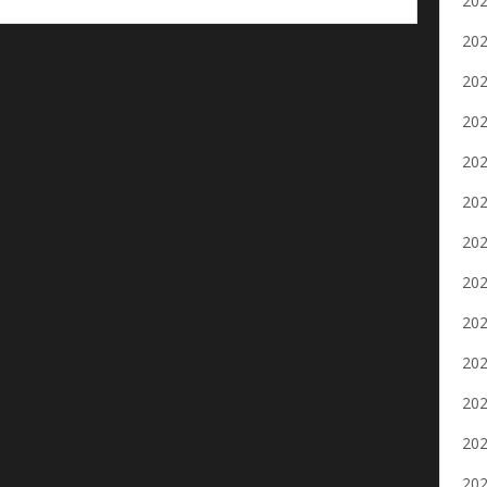
20
20
20
20
20
20
20
20
20
20
20
20
20