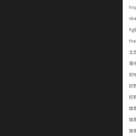
ho
nb
R
th
北
場
好
好
好
娛
娛
娛