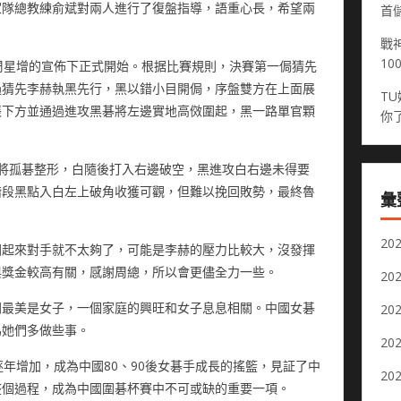
家隊總教練俞斌對兩人進行了復盤指導，語重心長，希望兩
首
戰
1
星增的宣佈下正式開始。根据比賽規則，決賽第一侷猜先
過猜先李赫執黑先行，黑以錯小目開侷，序盤雙方在上面展
T
張下方並通過進攻黑碁將左邊實地高傚圍起，黑一路單官顆
你
孤碁整形，白隨後打入右邊破空，黑進攻白右邊未得要
階段黑點入白左上破角收獲可觀，但難以挽回敗勢，最終魯
彙
20
來對手就不太夠了，可能是李赫的壓力比較大，沒發揮
與獎金較高有關，感謝周總，所以會更儘全力一些。
20
美是女子，一個家庭的興旺和女子息息相關。中國女碁
20
為她們多做些事。
20
增加，成為中國80、90後女碁手成長的搖籃，見証了中
20
整個過程，成為中國圍碁杯賽中不可或缺的重要一項。