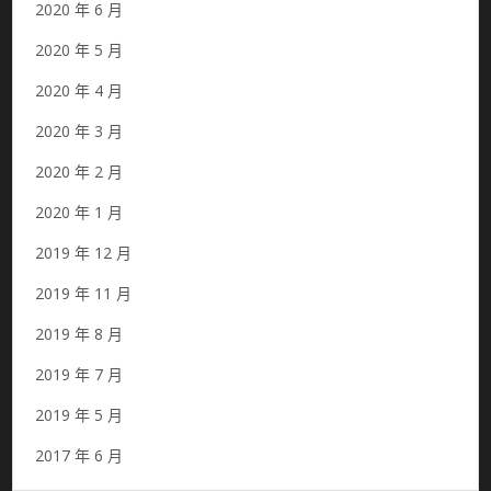
2020 年 6 月
2020 年 5 月
2020 年 4 月
2020 年 3 月
2020 年 2 月
2020 年 1 月
2019 年 12 月
2019 年 11 月
2019 年 8 月
2019 年 7 月
2019 年 5 月
2017 年 6 月