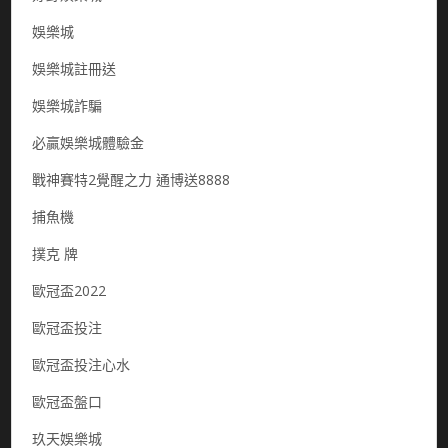
娛樂城
娛樂城註冊送
娛樂城詐騙
必贏娛樂城體驗金
戰神賽特2覺醒之力 通博送8888
捕魚機
撲克 牌
歐冠盃2022
歐冠盃投注
歐冠盃投注心水
歐冠盃盤口
玖天娛樂城