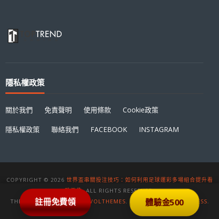
隱私權政策
關於我們
免責聲明
使用條款
Cookie政策
隱私權政策
聯絡我們
FACEBOOK
INSTAGRAM
COPYRIGHT © 2026
世界盃串關投注技巧：如何利用足球運彩多場組合提升看
盤樂趣
. ALL RIGHTS RESERVED.
註冊免費領
體驗金500
THEME: VT BLOGGING BY
VOLTHEMES
. POWERED BY
WORDPRESS
.