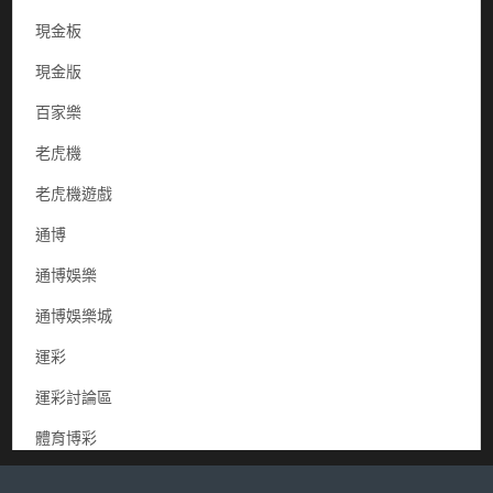
現金板
現金版
百家樂
老虎機
老虎機遊戲
通博
通博娛樂
通博娛樂城
運彩
運彩討論區
體育博彩