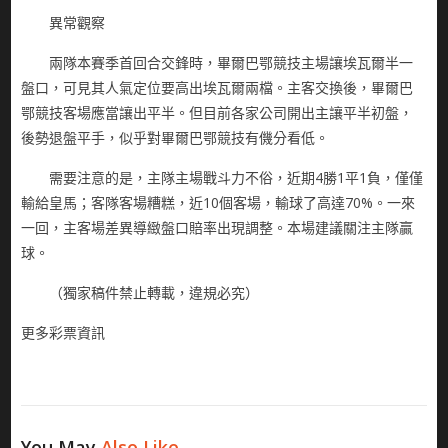
異常觀察
兩隊本賽季首回合交鋒時，畢爾巴鄂競技主場讓埃瓦爾半一
盤口，可見其人氣定位要高出埃瓦爾兩檔。主客交換後，畢爾巴
鄂競技客場應當讓出平半。但目前各家公司開出主讓平半初盤，
後勢退盤平手，似乎對畢爾巴鄂競技有僟分看低。
需要注意的是，主隊主場戰斗力不俗，近期4勝1平1負，僅僅
輸給皇馬；客隊客場糟糕，近10個客場，輸球了高達70%。一來
一回，主客場差異導緻盤口賠率出現調整。本場建議關注主隊贏
球。
（獨家稿件禁止轉載，違規必究）
更多彩票資訊
You May
Also Like