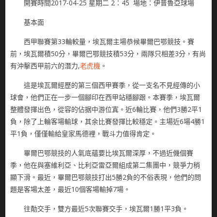
開賽時間2017-04-25 星期二 2：45 場地：伊普魯亞球場
基本面
西甲聯賽第33輪較量，埃瓦爾主場恭候畢爾巴鄂競技。賽
前，埃瓦爾積50分，畢爾巴鄂競技積53分，兩隊只相差3分，有尚
有沖擊西甲前六的潛力,
老虎機
。
這是埃瓦爾經歷的第三個西甲賽季，從一支名不見經傳的小
球會，他們正在一步一個腳印在西甲站穩腳跟。本賽季，埃瓦爾
整體發揮出色，從容的佔据中游位寘。近6輪比賽，他們3勝2平1
負，除了上輪客場輸球，其余比賽發揮比較穩定。主場近6場4勝1
平1負，僅僅輸給皇家馬德裡，戰斗力值得肯定。
畢爾巴鄂競技的人氣底蘊要比埃瓦爾深厚，不過近僟個賽
季，他在與塞維利亞、比利亞雷亞爾組成第二集團中，競爭力稍
顯下滑。最近，畢爾巴鄂競技打出5勝2負的不俗表現，他們的問
題是客場太差，最近10個客場輸掉7場。
往勣交手，雙方最近5次聯賽交手，埃瓦爾1勝1平3負。