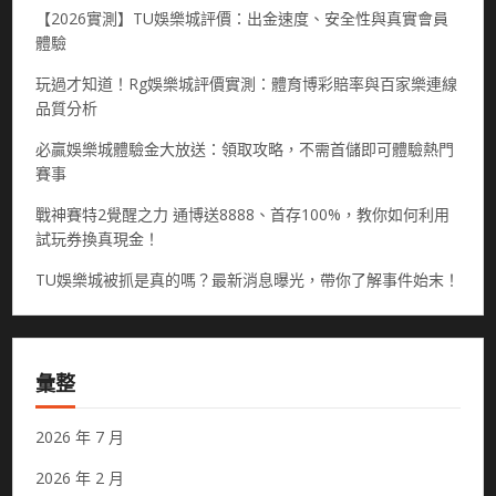
【2026實測】TU娛樂城評價：出金速度、安全性與真實會員
體驗
玩過才知道！Rg娛樂城評價實測：體育博彩賠率與百家樂連線
品質分析
必贏娛樂城體驗金大放送：領取攻略，不需首儲即可體驗熱門
賽事
戰神賽特2覺醒之力 通博送8888、首存100%，教你如何利用
試玩券換真現金！
TU娛樂城被抓是真的嗎？最新消息曝光，帶你了解事件始末！
彙整
2026 年 7 月
2026 年 2 月