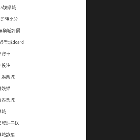
ya娛樂城
a即時比分
g娛樂城評價
a娛樂城dcard
京賽車
中投注
吔娛樂城
野娛樂
野娛樂城
樂城
樂城註冊送
樂城詐騙