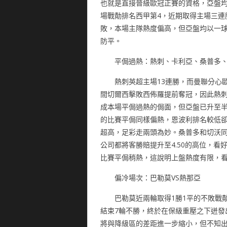
也就是直接晉級歐冠正賽的資格，亞盤
場戰勣排名西甲第4，近期取得主場三連
敗，本場主隊熱度偏高，但亞盤均以一球
防平。
平侷過熱：熱刺、卡利亞、桑普多、
熱刺英超主場13連勝，而曼聯分心歐
間切爾西擊敗西佈羅提前奪冠，因此熱
成本場平侷過熱的侷面，但亞盤已升至半
的比賽平侷同樣偏熱，恩波利排名較低
超高，足彩走兩頭為妙。桑普多和切沃同
公司都將客勝賠提升至4.50的高位，
比賽平侷稍熱，這說明上盤熱度有限，
偏冷場次：巴勒莫VS熱那亞
巴勒莫近兩輪取得1勝1平的不敗戰勣
結束7輪不勝，終於在保級重壓之下迸發
將與降級區的差距進一步縮小，但不知