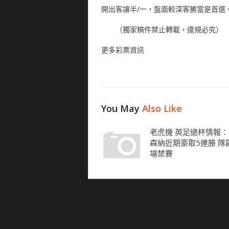
開出客讓半/一，盤面較深客勝當是首選
（獨家稿件禁止轉載，違規必究）
更多彩票資訊
You May
Also Like
老虎機 英足總杯情報：
森納近期豪取5連勝 隊
場禁賽