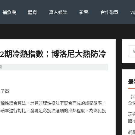
捕魚機
體育
真人娛樂
彩票
合作聯盟
v
Sea
072期冷熱指數：博洛尼大熱防冷
for:
樂
最
了然
【
全
性耦合算法，計算非理性投注下疑合而成的虛疑賠率，
熱賠率進行對比，發現足彩投注選項的冷熱程度，為彩民投
玩
賠
必