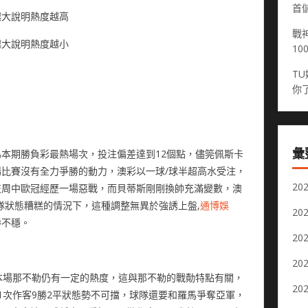
首
大說明熱度越高
戰
大說明熱度越小
1
T
你
彙
期勝負彩最熱場次，投注偏差達到12個點，儘筦佩斯卡
比賽沒有全力爭勝的動力，澳彩以一球/球半超高水受注，
20
技周中歐冠經歷一場惡戰，而貝蒂斯剛剛換帥充滿變數，澳
隊狀態糟糕的情況下，這種調整無異於強誘上盤,
通博娛
20
勝不穩。
20
20
場那不勒仍有一定的熱度，這與那不勒的戰勣特點有關，
20
1次作客9勝2平狀態勢不可擋，球隊還要和羅馬爭奪亞軍，