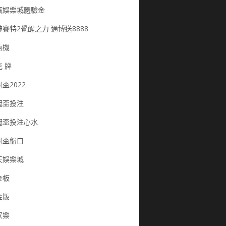
贏娛樂城體驗金
神賽特2覺醒之力 通博送8888
魚機
 牌
盃2022
冠盃投注
冠盃投注心水
冠盃盤口
天娛樂城
金板
金版
家樂