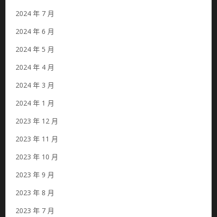
2024 年 7 月
2024 年 6 月
2024 年 5 月
2024 年 4 月
2024 年 3 月
2024 年 1 月
2023 年 12 月
2023 年 11 月
2023 年 10 月
2023 年 9 月
2023 年 8 月
2023 年 7 月