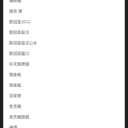
捕魚機
撲克 牌
歐冠盃2022
歐冠盃投注
歐冠盃投注心水
歐冠盃盤口
玖天娛樂城
現金板
現金版
百家樂
老虎機
老虎機遊戲
通博