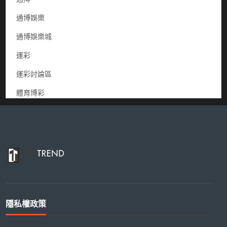
通博娛樂
通博娛樂城
運彩
運彩討論區
體育博彩
隱私權政策