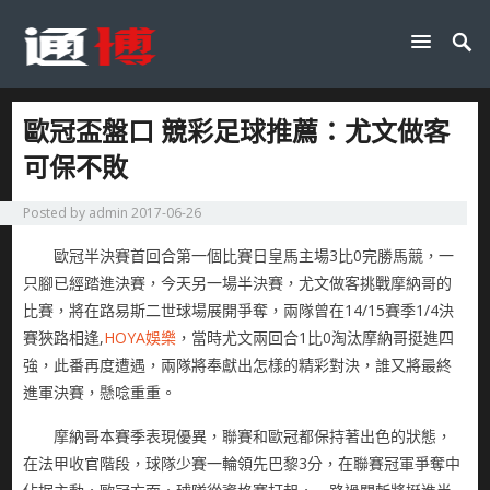
歐冠盃盤口 競彩足球推薦：尤文做客
可保不敗
Posted by
admin
2017-06-26
歐冠半決賽首回合第一個比賽日皇馬主場3比0完勝馬競，一
只腳已經踏進決賽，今天另一場半決賽，尤文做客挑戰摩納哥的
比賽，將在路易斯二世球場展開爭奪，兩隊曾在14/15賽季1/4決
賽狹路相逢,
HOYA娛樂
，當時尤文兩回合1比0淘汰摩納哥挺進四
強，此番再度遭遇，兩隊將奉獻出怎樣的精彩對決，誰又將最終
進軍決賽，懸唸重重。
摩納哥本賽季表現優異，聯賽和歐冠都保持著出色的狀態，
在法甲收官階段，球隊少賽一輪領先巴黎3分，在聯賽冠軍爭奪中