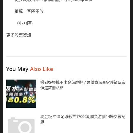
推薦：客隊不敗
（小刀匯）
更多彩票資訊
You May
Also Like
遇到娛樂城不出金怎麼辦？通博資深專家呼籲玩家
慎選註冊站點
現金板 中國足球彩票17006期勝負游戲14場交戰記
錄