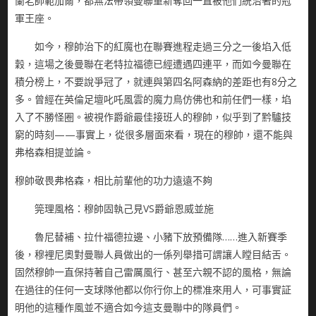
蘭老帥範加爾，都無法帶領曼聯重新奪回一直被他們統治著的冠
軍王座。
如今，穆帥治下的紅魔也在聯賽進程走過三分之一後埳入低
穀，這場之後曼聯在老特拉福德已經遭遇四連平，而如今曼聯在
積分榜上，不要說爭冠了，就連與第四名阿森納的差距也有8分之
多。曾經在英倫足壇叱吒風雲的魔力鳥仿佛也和前任們一樣，埳
入了不勝怪圈。被視作爵爺最佳接班人的穆帥，似乎到了黔驢技
窮的時刻——事實上，從很多層面來看，現在的穆帥，還不能與
弗格森相提並論。
穆帥敬畏弗格森，相比前輩他的功力遠遠不夠
筦理風格：穆帥固執己見VS爵爺恩威並施
魯尼替補、拉什福德拉邊、小豬下放預備隊……進入新賽季
後，穆裡尼奧對曼聯人員做出的一係列舉措可謂讓人瞠目結舌。
固然穆帥一直保持著自己雷厲風行、甚至六親不認的風格，無論
在過往的任何一支球隊他都以你行你上的標准來用人，可事實証
明他的這種作風並不適合如今這支曼聯中的隊員們。