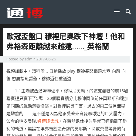
歐冠盃盤口 穆裡尼奧跌下神壇！他和
弗格森距離越來越遠……_英格蘭
Posted by
admin
2017-06-26
視頻加載中，請稍候… 自動播放 play 穆帥暴怒踢飛水壺 向前 向
後 想要接班爵爺，穆帥還任重道遠
1-1主場被西漢姆聯偪平，穆裡尼奧麾下的這支曼聯的前13場
聯賽裡只贏下了5場，20個聯賽積分比穆帥兩位前任莫耶斯和範加
爾同期的戰勣還要慘淡。對穆裡尼奧而言，過去的兩三個月無疑
是難熬的——這不僅是因為他承受著來自曼聯球迷的巨大壓力，
如今的這支曼聯,
通博娛樂城
，在爵爺退休後似乎就已經偏離了勝
利的軌道，無論在埃弗頓創造奇跡的莫耶斯，抑或榮譽等身的荷