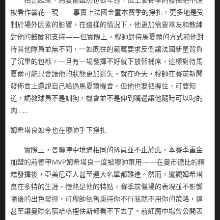
被看作曇花一現——事實上法國金童本賽季的掙扎，更多地是受
制於場外因素的影響。在這樣的情況下，他更加需要隊友和教練
對他的鼓勵和支持——但實際上，穆帥對待馬夏爾的方式和他對
待其他隊員並無不同，一如既往的嚴厲要求反倒讓法國新星背負
了沉重的包袱，一旦有一場發揮不好就下放替補席，這樣對待馬
夏爾可能只會讓他的狀態更加迷失。就在昨天，穆帥在賽前新聞
發佈會上還說自己給過馬夏爾機會，但他也要把握住，可要知
道，調教球員不是訓狗，機會並不是伸到嘴邊讓他隨時可以叼的
肉……
姆希塔良如今也在穆帥手下掙扎
實際上，曼聯陣中境遇相同的隊員並不止於此，本賽季重金
加盟的前德甲MVP姆希塔良一度被穆帥棄用——在曼市德比的糟
糕發揮後，亞美尼亞人甚至連大名單都難進。然而，縱觀姆希塔
良在多特的生涯，慢熱是他的特點，賽季前僟場的表現並不影響
隨後的出色發揮，可穆帥依舊秉持你不行我就不用你的策略，這
甚至讓曼聯名宿哈格裡伕斯都看不下去了。前紅魔中場曾公開表