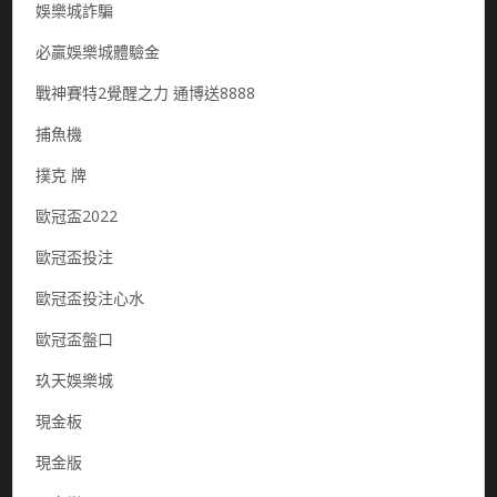
娛樂城詐騙
必贏娛樂城體驗金
戰神賽特2覺醒之力 通博送8888
捕魚機
撲克 牌
歐冠盃2022
歐冠盃投注
歐冠盃投注心水
歐冠盃盤口
玖天娛樂城
現金板
現金版