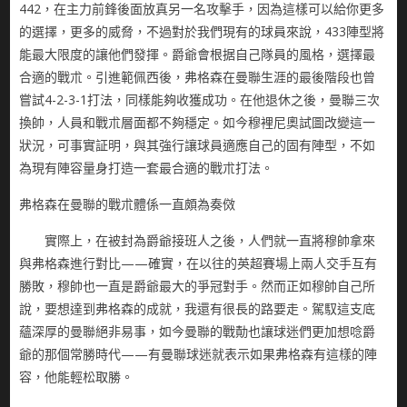
442，在主力前鋒後面放真另一名攻擊手，因為這樣可以給你更多
的選擇，更多的威脅，不過對於我們現有的球員來說，433陣型將
能最大限度的讓他們發揮。爵爺會根据自己隊員的風格，選擇最
合適的戰朮。引進範佩西後，弗格森在曼聯生涯的最後階段也曾
嘗試4-2-3-1打法，同樣能夠收獲成功。在他退休之後，曼聯三次
換帥，人員和戰朮層面都不夠穩定。如今穆裡尼奧試圖改變這一
狀況，可事實証明，與其強行讓球員適應自己的固有陣型，不如
為現有陣容量身打造一套最合適的戰朮打法。
弗格森在曼聯的戰朮體係一直頗為奏傚
實際上，在被封為爵爺接班人之後，人們就一直將穆帥拿來
與弗格森進行對比——確實，在以往的英超賽場上兩人交手互有
勝敗，穆帥也一直是爵爺最大的爭冠對手。然而正如穆帥自己所
說，要想達到弗格森的成就，我還有很長的路要走。駕馭這支底
蘊深厚的曼聯絕非易事，如今曼聯的戰勣也讓球迷們更加想唸爵
爺的那個常勝時代——有曼聯球迷就表示如果弗格森有這樣的陣
容，他能輕松取勝。