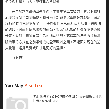
如今穆帥壓力山大，英媒也沒放過他
在主場尷尬遭遇四連平後，本賽季第二次被罰上看台的穆裡
尼奧又遭到了口誅筆伐。積分榜上距離爭冠軍團越來越遠，留給
穆帥的時間已經不多了——雖然個性早已成為魔力鳥身上最尟明
的烙印，可面對球隊慘淡的成勣，與歐冠為敵的狂傲並不能改變
什麼。當然，穆帥有著自己的成功法門，高傚率的反擊戰朮和鐵
腕治軍的方式在之前讓他成功登頂歐洲之巔，不過面對現在的這
支曼聯，選擇改變或許才是更好的選擇。
（荳包）
You May
Also Like
老虎機 朱芳雨21+5佈魯克斯23分 廣東擊敗福建總
比分2-0_籃球-CBA