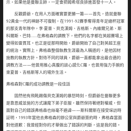
示，如果他是曼聯主帥，一定會把姆希塔良排進首發十一人。
反觀爵爺，在用人方面確實要更勝一籌——首先，造就曼聯
92黃金一代的神跡不可復制，在1991-92賽季奪得青年足總杯冠軍
的那支青年隊中，李·夏普、貝克漢姆、吉格斯、內維爾兄弟、斯
科爾斯、巴特……在弗格森的調教下，他們的名字都在英超賽場上
變得如雷貫耳。也正是從那時開始，爵爺開始了自己對英超王座
的統治。實際上，弗格森整個執教生涯最為人稱道的，是他因材
施教的執教方針。對待不同的球員，爵爺一直都能拿出最合適的
調教方法——他曾用推心真腹的談心感化C羅，也曾用強力手腕約
束夏普、吉格斯等人的場外生活。
弗格森對C羅的成功調教是一段佳話
固然他有飛靴踢傷貝克漢姆的暴怒時刻，但爵爺在曼聯更多
是靠恩威並施的方式讓麾下弟子臣服，雖然保持著絕對權威，但
面對自己的錯誤弗格森也絲毫不避諱——斯科爾斯在接受埰訪時
証明，1993年當他去弗格森的辦公室與爵爺簽約時，弗格森當面
對他道歉：我曾經對你的才華做出了錯誤的判斷，這是我的錯。