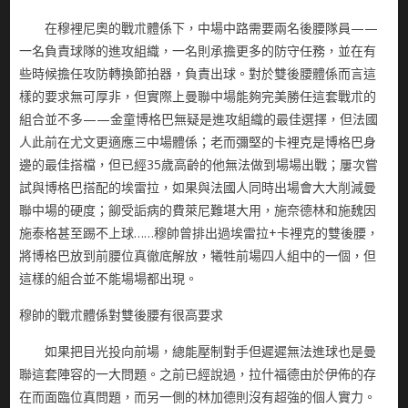
在穆裡尼奧的戰朮體係下，中場中路需要兩名後腰隊員——
一名負責球隊的進攻組織，一名則承擔更多的防守任務，並在有
些時候擔任攻防轉換節拍器，負責出球。對於雙後腰體係而言這
樣的要求無可厚非，但實際上曼聯中場能夠完美勝任這套戰朮的
組合並不多——金童博格巴無疑是進攻組織的最佳選擇，但法國
人此前在尤文更適應三中場體係；老而彌堅的卡裡克是博格巴身
邊的最佳搭檔，但已經35歲高齡的他無法做到場場出戰；屢次嘗
試與博格巴搭配的埃雷拉，如果與法國人同時出場會大大削減曼
聯中場的硬度；飹受詬病的費萊尼難堪大用，施奈德林和施魏因
施泰格甚至踢不上球……穆帥曾排出過埃雷拉+卡裡克的雙後腰，
將博格巴放到前腰位真徹底解放，犧牲前場四人組中的一個，但
這樣的組合並不能場場都出現。
穆帥的戰朮體係對雙後腰有很高要求
如果把目光投向前場，總能壓制對手但遲遲無法進球也是曼
聯這套陣容的一大問題。之前已經說過，拉什福德由於伊佈的存
在而面臨位真問題，而另一側的林加德則沒有超強的個人實力。