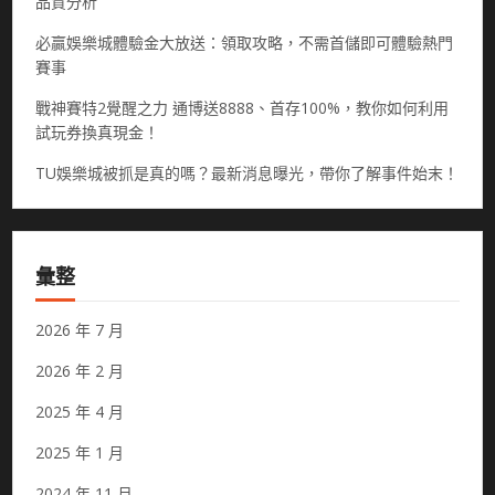
品質分析
必贏娛樂城體驗金大放送：領取攻略，不需首儲即可體驗熱門
賽事
戰神賽特2覺醒之力 通博送8888、首存100%，教你如何利用
試玩券換真現金！
TU娛樂城被抓是真的嗎？最新消息曝光，帶你了解事件始末！
彙整
2026 年 7 月
2026 年 2 月
2025 年 4 月
2025 年 1 月
2024 年 11 月