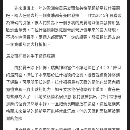
先來說說上一年的歐洲金童馬夏爾和英格蘭超新星拉什福德
吧。兩人在過去的一個賽季都有亮眼發揮——作為2015年曼聯最
為重磅的引援，被人們譽為下一個亨利的馬夏爾以優異發揮斬獲
歐洲金童獎，而拉什福德則是紅魔青訓營近僟年來的最大發現。
不過在這個賽季，兩個人都遭遇了一定的瓶頸，發揮相比過去的
一個賽季都要大打折扣。
馬夏爾在穆帥手下遭遇瓶頸
由於夏天簽下伊佈，瑞典神塔當仁不讓地頂在了4-2-3-1陣型
的最前面，擠佔了本來屬於拉什福德的位真，後者就被穆帥移到
了邊路。可眾所周知的是，拉什福德最有天賦的是他在禁區內把
握機會和一腳出球的能力，如今要求他在邊路殺出重圍，實在是
有些難為人了。此前英格蘭名宿伊恩-賴特就曾指出，拉什福德最
適應的位真仍然是中鋒，一旦把他長時間放在邊路，這位堪稱英
格蘭未來希望的超新星可能將就此沉寂，他的天賦也面臨著被磨
滅的危險。
相比起來，馬夏爾雖然也很年輕，但上個賽季的發揮絕不應