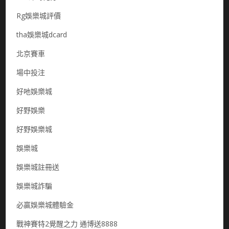
Rg娛樂城評價
tha娛樂城dcard
北京賽車
場中投注
好吔娛樂城
好野娛樂
好野娛樂城
娛樂城
娛樂城註冊送
娛樂城詐騙
必贏娛樂城體驗金
戰神賽特2覺醒之力 通博送8888