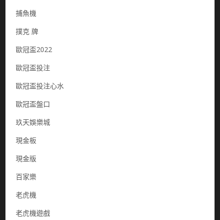
捕魚機
撲克 牌
歐冠盃2022
歐冠盃投注
歐冠盃投注心水
歐冠盃盤口
玖天娛樂城
現金板
現金版
百家樂
老虎機
老虎機遊戲