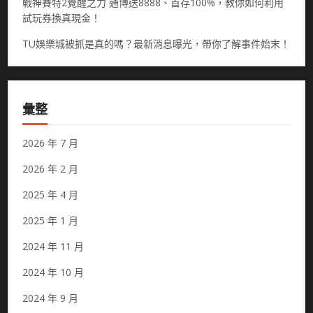
戰神賽特2覺醒之力 通博送8888、首存100%，教你如何利用
試玩券換真現金！
TU娛樂城被抓是真的嗎？最新消息曝光，帶你了解事件始末！
彙整
2026 年 7 月
2026 年 2 月
2025 年 4 月
2025 年 1 月
2024 年 11 月
2024 年 10 月
2024 年 9 月