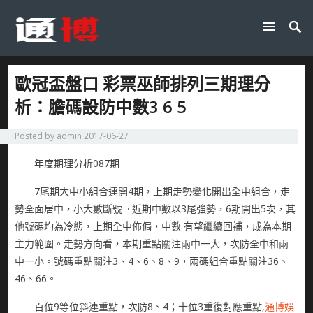
歐冠盃盤口 彩票巫師排列三期理分
析：膽碼設防中數3 6 5
Posted by
admin
2017-06-27
年度期理分析087期
7尾期大中小組合連開4期，上期走勢變化開出全中組合，走
勢全面居中，小大數斷號。近期中數以3尾強勢，6期開出5次，其
他號碼均為冷態，上期全中佈侷，中數 有望繼續回補，成為本期
主力範圍。走勢方向看，本期重點關注兩中一大，次防全中和兩
中一小。號碼重點關注3、4、6、8、9，兩碼組合重點關注36、
46、66。
百位9等位斜連重點，次防8、4；十位3重復對應重點,
通博娛