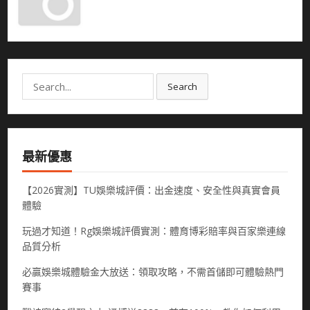
Search
Search
for:
最新優惠
【2026實測】TU娛樂城評價：出金速度、安全性與真實會員
體驗
玩過才知道！Rg娛樂城評價實測：體育博彩賠率與百家樂連線
品質分析
必贏娛樂城體驗金大放送：領取攻略，不需首儲即可體驗熱門
賽事