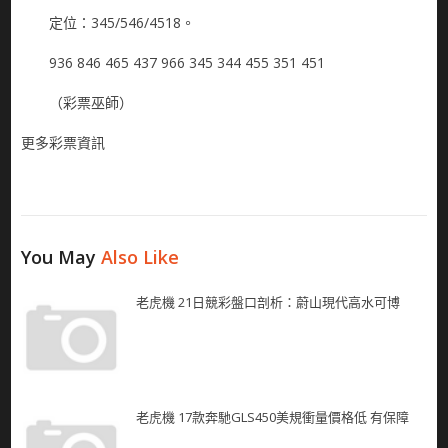
定位：345/546/4518。
936 846 465 437 966 345 344 455 351 451
（彩票巫師）
更多彩票資訊
You May
Also Like
老虎機 21日競彩盤口剖析：蔚山現代高水可博
老虎機 17款奔馳GLS450美規衝量價格低 有保障