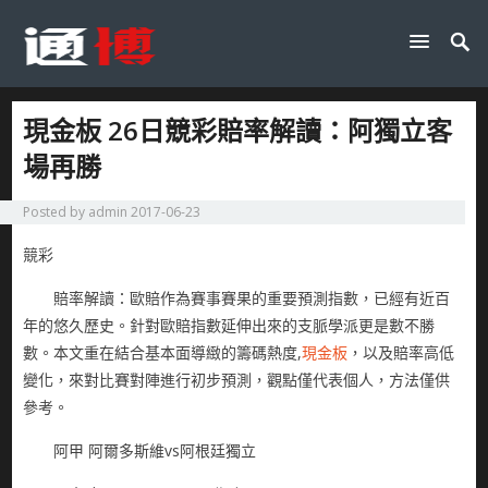
現金板 26日競彩賠率解讀：阿獨立客
場再勝
Posted by
admin
2017-06-23
競彩
賠率解讀：歐賠作為賽事賽果的重要預測指數，已經有近百
年的悠久歷史。針對歐賠指數延伸出來的支脈學派更是數不勝
數。本文重在結合基本面導緻的籌碼熱度,
現金板
，以及賠率高低
變化，來對比賽對陣進行初步預測，觀點僅代表個人，方法僅供
參考。
阿甲 阿爾多斯維vs阿根廷獨立