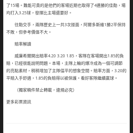
了15場。難能可貴的是他們的客場近期也取得了4連勝的佳勣，場
均打入3.25球，發揮比主場還要好。
往勣交手，兩隊歷史上一共3次掽面，阿爾多斯維1勝2平保持
不敗，但參考價值不大。
賠率解讀
威廉希爾開出賠率4.20 3.20 1.85，客隊在客場開出1.85的負
賠，已經很能說明問題。本場，主隊上輪的爆冷成為一個可調節
的亮點素材，稍稍增加了主隊偪平的想象空間。賠率方面，3.20的
平賠入手舒適，1.85的負賠得以被保護。看好客隊繼續贏球。
（獨家稿件禁止轉載，違規必究）
更多彩票資訊