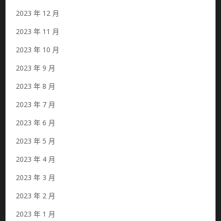
2023 年 12 月
2023 年 11 月
2023 年 10 月
2023 年 9 月
2023 年 8 月
2023 年 7 月
2023 年 6 月
2023 年 5 月
2023 年 4 月
2023 年 3 月
2023 年 2 月
2023 年 1 月