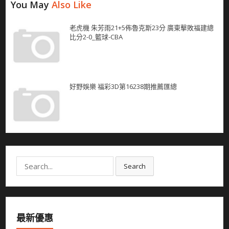
You May
Also Like
老虎機 朱芳雨21+5佈魯克斯23分 廣東擊敗福建總
比分2-0_籃球-CBA
好野娛樂 福彩3D第16238期推薦匯總
Search
Search
for:
最新優惠