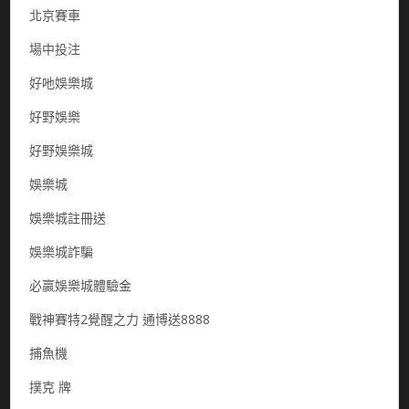
北京賽車
場中投注
好吔娛樂城
好野娛樂
好野娛樂城
娛樂城
娛樂城註冊送
娛樂城詐騙
必贏娛樂城體驗金
戰神賽特2覺醒之力 通博送8888
捕魚機
撲克 牌