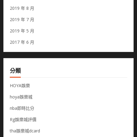
2019 年 8 月
2019 年 7 月
2019 年 5 月
2017 年 6 月
分類
HOYA娛樂
hoya娛樂城
nba即時比分
Rg娛樂城評價
tha娛樂城dcard