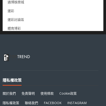
通博娛樂城
運彩
運彩討論區
體育博彩
隱私權政策
關於我們
免責聲明
使用條款
Cookie政策
隱私權政策
聯絡我們
FACEBOOK
INSTAGRAM