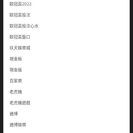
歐冠盃2022
歐冠盃投注
歐冠盃投注心水
歐冠盃盤口
玖天娛樂城
現金板
現金版
百家樂
老虎機
老虎機遊戲
通博
通博娛樂