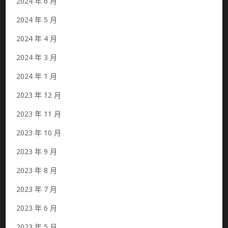
2024 年 6 月
2024 年 5 月
2024 年 4 月
2024 年 3 月
2024 年 1 月
2023 年 12 月
2023 年 11 月
2023 年 10 月
2023 年 9 月
2023 年 8 月
2023 年 7 月
2023 年 6 月
2023 年 5 月