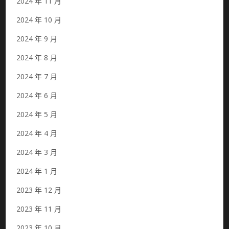
2024 年 11 月
2024 年 10 月
2024 年 9 月
2024 年 8 月
2024 年 7 月
2024 年 6 月
2024 年 5 月
2024 年 4 月
2024 年 3 月
2024 年 1 月
2023 年 12 月
2023 年 11 月
2023 年 10 月