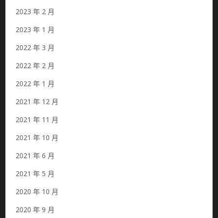
2023 年 2 月
2023 年 1 月
2022 年 3 月
2022 年 2 月
2022 年 1 月
2021 年 12 月
2021 年 11 月
2021 年 10 月
2021 年 6 月
2021 年 5 月
2020 年 10 月
2020 年 9 月