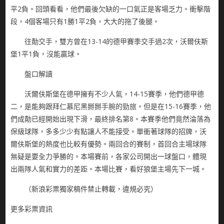
平2負。回頭看看，他們最後欠缺的一口氣正是客場乏力。衝擊階
段，4個客場只有1勝1平2負，大大的拖了後腿。
往勣交手，雙方曾在13-14的德甲賽季交手過2次，沃爾伕斯
堡1平1負，沒能贏球。
盤口解讀
沃爾伕斯堡在德甲擁有不少人氣，14-15賽季，他們德甲德
二，是能夠跟拜仁慕尼黑掰掰手腕的勁旅。但是在15-16賽季，他
們成勣已經開始出現下滑，最終排名第8。本賽季他們竟然淪落為
保級球隊，多多少少有點讓人不能接受。單衝著球隊的招牌，沃
爾伕斯堡的熱度也比較有優勢。兩回合的賽制，首回合主場球隊
無疑是要全力爭勝的。本場賽前，各家公司開出一球盤口，體現
出兩隊人氣和實力的差距。本場比賽，看好狼堡主場先下一城。
（新浪彩票獨家稿件禁止轉載，違規必究）
更多彩票資訊