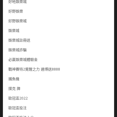
好吔娛樂城
好野娛樂
好野娛樂城
娛樂城
娛樂城註冊送
娛樂城詐騙
必贏娛樂城體驗金
戰神賽特2覺醒之力 通博送8888
捕魚機
撲克 牌
歐冠盃2022
歐冠盃投注