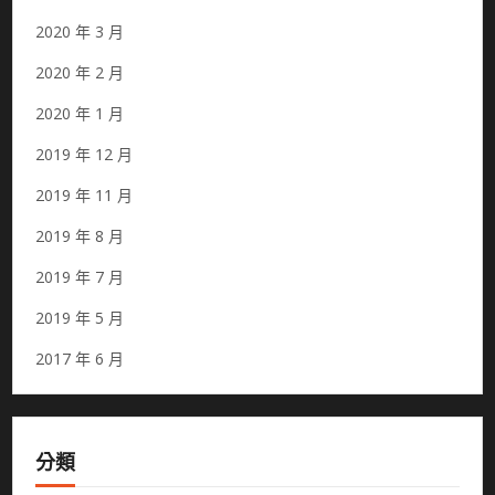
2020 年 3 月
2020 年 2 月
2020 年 1 月
2019 年 12 月
2019 年 11 月
2019 年 8 月
2019 年 7 月
2019 年 5 月
2017 年 6 月
分類