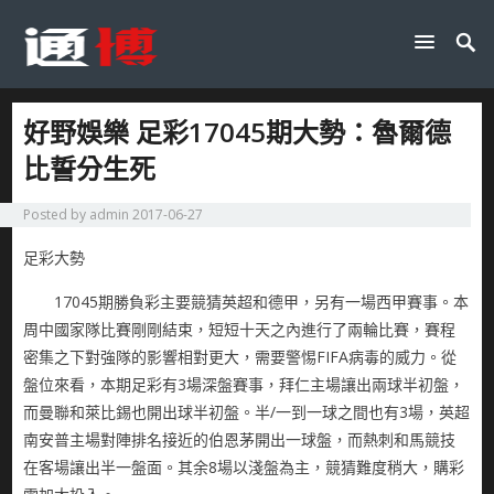
好野娛樂 足彩17045期大勢：魯爾德
比誓分生死
Posted by
admin
2017-06-27
足彩大勢
17045期勝負彩主要競猜英超和德甲，另有一場西甲賽事。本
周中國家隊比賽剛剛結束，短短十天之內進行了兩輪比賽，賽程
密集之下對強隊的影響相對更大，需要警惕FIFA病毒的威力。從
盤位來看，本期足彩有3場深盤賽事，拜仁主場讓出兩球半初盤，
而曼聯和萊比錫也開出球半初盤。半/一到一球之間也有3場，英超
南安普主場對陣排名接近的伯恩茅開出一球盤，而熱刺和馬競技
在客場讓出半一盤面。其余8場以淺盤為主，競猜難度稍大，購彩