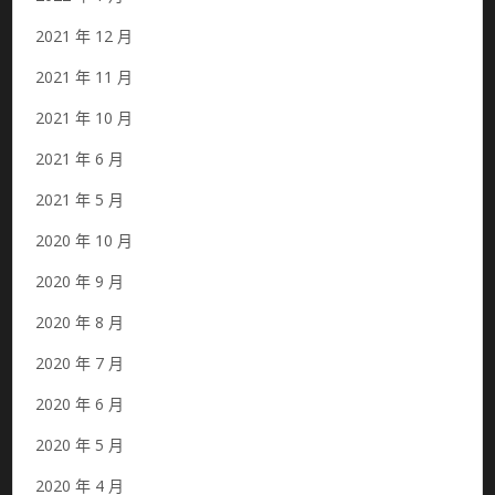
2021 年 12 月
2021 年 11 月
2021 年 10 月
2021 年 6 月
2021 年 5 月
2020 年 10 月
2020 年 9 月
2020 年 8 月
2020 年 7 月
2020 年 6 月
2020 年 5 月
2020 年 4 月