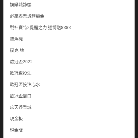
娛樂城詐騙
必贏娛樂城體驗金
戰神賽特2覺醒之力 通博送8888
捕魚機
撲克 牌
歐冠盃2022
歐冠盃投注
歐冠盃投注心水
歐冠盃盤口
玖天娛樂城
現金板
現金版