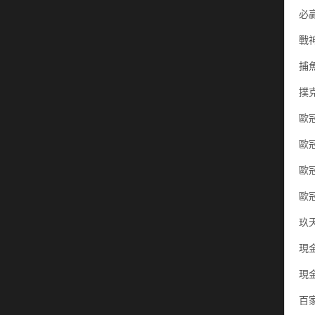
必
戰
捕
撲克
歐冠
歐
歐
歐
玖
現
現
百