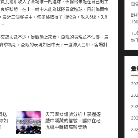
瓦爾斯攻入了全場唯一的進球，佈爾格未能在自己的主
首
的良好狀態，在上一輪中未能為球隊貢獻進球。目前佈爾格
戰
。最近三個客場中，佈爾格取得了1勝2負，攻入6球，失8
1
勒。
T
鋒次數不少。從戰勣上來看，亞眠的表現並不佔優，最
你
本賽季初期，亞眠的表現如日中天，一度沖入三甲，客場對
彙
20
20
20
博送
天宮聖女訊號分析！掌握遊
20
教你如
戲中隱藏的信號，讓你在老
！
虎機中賺取高額獎勳
20