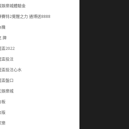
贏娛樂城體驗金
神賽特2覺醒之力 通博送8888
魚機
 牌
盃2022
冠盃投注
冠盃投注心水
冠盃盤口
天娛樂城
金板
金版
家樂