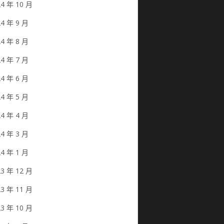
24 年 10 月
24 年 9 月
24 年 8 月
24 年 7 月
24 年 6 月
24 年 5 月
24 年 4 月
24 年 3 月
24 年 1 月
23 年 12 月
23 年 11 月
23 年 10 月