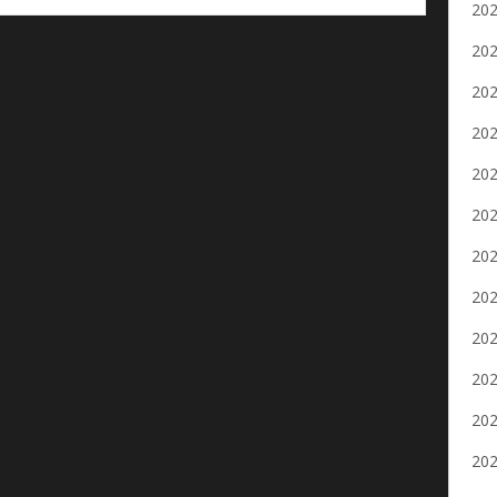
20
20
20
20
20
20
20
20
20
20
20
20