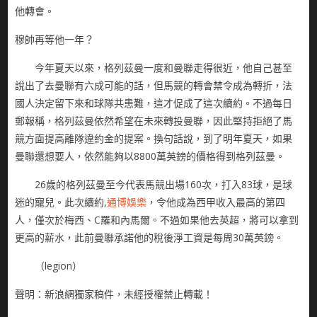
他轉會。
穆帥再等他一年？
今年夏天以來，格列茲曼一度和曼聯走得很近，他自己甚至
說出了去曼聯有六成可能的話，但馬競的轉會禁令成為轉折，法
國人決定留下來和球隊共患難，這才促成了這次續約。不過每日
郵報稱，格列茲曼依然希望在未來轉投曼聯，因此堅持拒絕了馬
競方面提高離隊違約金的提案。換句話說，到了明年夏天，如果
曼聯還想要人，依然能夠以8800萬英鎊的價格得到格列茲曼。
26歲的格列茲曼至今代表馬競出場160次，打入83球，是球
迷的寵兒。此次續約,
通博娛樂
，令他成為西甲收入最高的第四
人，僅次於梅西、C羅和內馬爾。不過如果他去英超，將可以拿到
更高的薪水，此前曼聯承諾他的稅後淨工資是每周30萬英鎊。
（legion）
聲明：新浪網獨家稿件，未經授權禁止轉載！