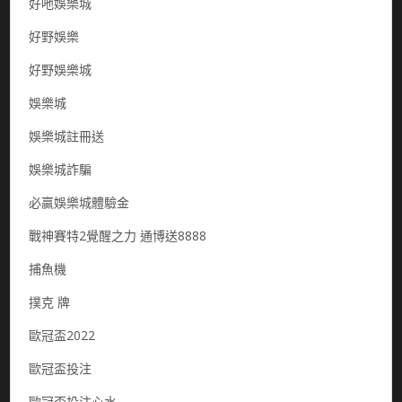
好吔娛樂城
好野娛樂
好野娛樂城
娛樂城
娛樂城註冊送
娛樂城詐騙
必贏娛樂城體驗金
戰神賽特2覺醒之力 通博送8888
捕魚機
撲克 牌
歐冠盃2022
歐冠盃投注
歐冠盃投注心水