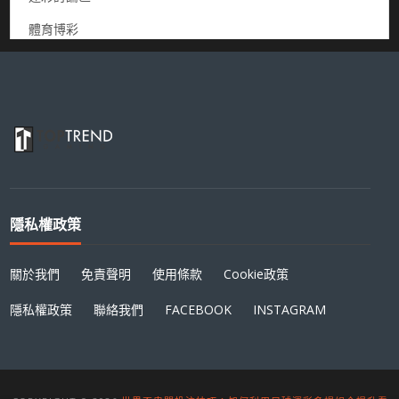
體育博彩
隱私權政策
關於我們
免責聲明
使用條款
Cookie政策
隱私權政策
聯絡我們
FACEBOOK
INSTAGRAM